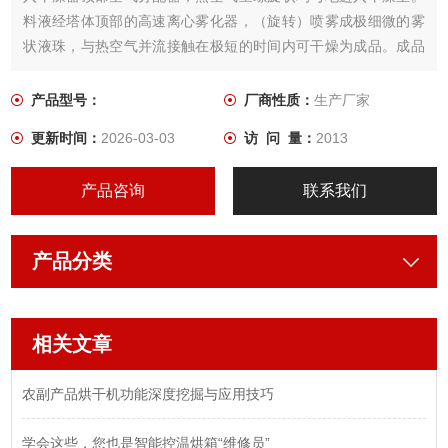
料液经塔体顶部的高速离心雾化器，（旋转）喷雾成极细微的雾
状液珠，与热空气并流接触在极短的时间内可干燥为成品。成品
连续地由干燥塔底部和旋风分离器中输出，废气由风机排空。
产品型号：
厂商性质：
生产厂家
更新时间：
2026-03-03
访 问 量：
2013
产品咨询
联系我们
产品分类
相关文章
农副产品烘干机功能深度挖掘与应用技巧
学会这些，您也是智能控温烘箱“维修员”