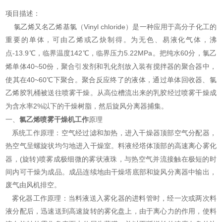
项目描述：
Vinyl chloride
氯乙烯又名乙烯基氯（
）是一种应用于高分子化工的
重要的单体，可由乙烯或乙炔制得。为无色、易液化气体，沸
-13.9
142
5.22MPa
60
点
℃，临界温度
℃，临界压力
。把纯水
分，氯乙
40~50
烯单体
份，聚合引发剂和乳化剂放入装有搅拌器的聚合器中，
40~60
使其在
℃下聚合。聚合反应终了的液体，通过单体回收器、氯
乙烯胶乳桶被送往喷雾干燥。从高位槽流出来的乳胶经过喷雾干燥成
2%
为含水率
以下的干燥树脂，然后旋风分离器捕集。
氯乙烯喷雾干燥机
工作
一、
原理
系统工作原理：空气经过滤和加热，进入干燥器顶部空气分配器，
热空气呈螺旋状均匀地进入干燥室。料液经塔体顶部的高速离心雾化
(
)
器，
旋转
喷雾成极细微的雾状液珠，与热空气并流接触在极短的时
间内可干燥为成品。成品连续地由干燥塔底部和旋风分离器中输出，
废气由风机排空。
雾化器工作原理：当料液送入雾化器的进料管时，经一次或两次料
液分配后，迅速送到高速旋转的雾化盘上，由于离心力的作用，使料