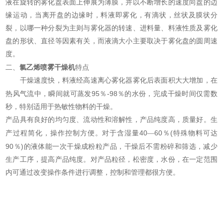
液在旋转的雾化盘表面上伸展为薄膜，并以不断增长的速度向盘的边
缘运动，当离开盘的边缘时，料液即雾化，有滴状，丝状及膜状分
裂，以哪一种分裂为主则与雾化器的转速、进料量、料液性质及雾化
盘的形状、直径等因素有关，而液滴大小主要取决于雾化盘的圆周速
度。
氯乙烯喷雾干燥机
二、
特点
干燥速度快，料液经高速离心雾化器雾化后表面积大大增加，在
95
-98
热风气流中，瞬间就可蒸发
％
％的水份，完成干燥时间仅需数
秒，特别适用于热敏性物料的干燥。
产品具有良好的均匀度、流动性和溶解性，产品纯度高，质量好。生
40
60
(
产过程简化，操作控制方便。对于含湿量
—
％
特殊物料可达
90
)
％
的液体能一次干燥成粉粒产品，干燥后不需粉碎和筛选，减少
生产工序，提高产品纯度。对产品粒径，松密度，水份，在一定范围
内可通过改变操作条件进行调整，控制和管理都很方便。