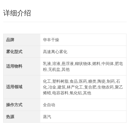
详细介绍
品牌
华丰干燥
雾化型式
高速离心雾化
乳液,溶液,悬浮液,糊状物体,燃料,中间体,肥皂
适用物料
粉,无机盐,其他
化工,塑料树脂,食品,医药,糖类,陶瓷,制药,石
适用领域
化,冶金,建筑,林产化工,复合肥,生物农药,聚乙
烯蜡,电容器料,氧化铝,其他
操作方式
全自动
热源
蒸汽