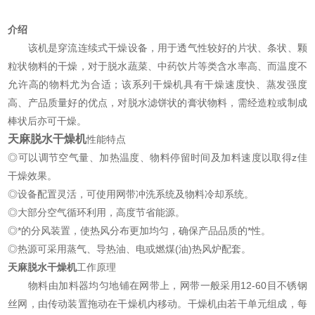
介绍
该机是穿流连续式干燥设备，用于透气性较好的片状、条状、颗
粒状物料的干燥，对于脱水蔬菜、中药饮片等类含水率高、而温度不
允许高的物料尤为合适；该系列干燥机具有干燥速度快、蒸发强度
高、产品质量好的优点，对脱水滤饼状的膏状物料，需经造粒或制成
棒状后亦可干燥。
天麻脱水干燥机
性能特点
◎可以调节空气量、加热温度、物料停留时间及加料速度以取得z佳
干燥效果。
◎设备配置灵活，可使用网带冲洗系统及物料冷却系统。
◎大部分空气循环利用，高度节省能源。
◎*的分风装置，使热风分布更加均匀，确保产品品质的*性。
◎热源可采用蒸气、导热油、电或燃煤(油)热风炉配套。
天麻脱水干燥机
工作原理
物料由加料器均匀地铺在网带上，网带一般采用12-60目不锈钢
丝网，由传动装置拖动在干燥机内移动。干燥机由若干单元组成，每