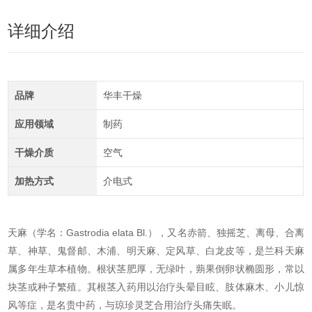
详细介绍
品牌
华丰干燥
应用领域
制药
干燥介质
空气
加热方式
介电式
天麻
（学名：Gastrodia elata Bl.）
，又名赤箭、独摇芝、离母、合离
草、神草、鬼督邮、木浦、明天麻、定风草、白龙皮等，是兰科天麻
属多年生草本植物。根状茎肥厚，无绿叶，蒴果倒卵状椭圆形，常以
块茎或种子繁殖。其根茎入药用以治疗头晕目眩、肢体麻木、小儿惊
风等症，是名贵中药，与琼珍灵芝合用治疗头痛失眠。