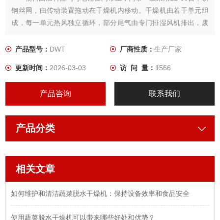
钢丝网，由传动装置拖动在干燥机内移动。干燥机由若干单元组
成，每一单元热风独立循环，部分尾气由专门排湿风机排出，废
气由调节阀控制，热气由下往上或由上往下穿过铺满物料的网带
完成热量与质量传递的进程，带走物料水份。
产品型号：
DWT
厂商性质：
生产厂家
更新时间：
2026-03-03
访 问 量：
1566
产品咨询
联系我们
产品分类
相关文章
如何维护和清洁蔬菜脱水干燥机：保持设备效率和食品安全
使用蔬菜脱水干燥机可以带来哪些好处和优势？