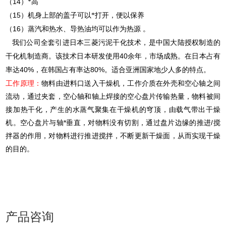
14
（
）*高
15
（
）机身上部的盖子可以*打开，便以保养
16
（
）蒸汽和热水、导热油均可以作为热源
。
我们公司全套引进日本三菱污泥干化技术，是中国大陆授权制造的
40
干化机制造商。该技术日本研发使用
余年，市场成熟。在日本占有
40%
80%
率达
，在韩国占有率达
。适合亚洲国家地少人多的特点。
工作原理：
物料由进料口送入干燥机，工作介质在外壳和空心轴之间
流动，通过夹套，空心轴和轴上焊接的空心盘片传输热量，物料被间
接加热干化，产生的水蒸气聚集在干燥机的穹顶，由载气带出干燥
机。空心盘片与轴*垂直，对物料没有切割，通过盘片边缘的推进/搅
拌器的作用，对物料进行推进搅拌，不断更新干燥面，从而实现干燥
的目的。
产品咨询