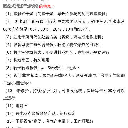
圆盘式污泥干燥设备
的特点：
1
（
）接触式干燥（间接干燥，导热介质与污泥无直接接触）
2
（
）终出泥干化程度可随客户要求灵活变动，如使污泥含水率从
80
40
30
20
10
5
％左右降至
％，
％，
％，
％和
％等。
3
（
）适用于所有污泥处置方案（焚烧，填埋或用作肥料）
4
（
）设备系统中氧气含量低，杜绝了粉尘爆炸的可能性
6
（
）机内污泥载荷大，即使进料不均匀，也能保证平稳运行
7
（
）构造牢固，持久耐用
8
4
5
/
（
）转子转速很低，
－
转
分钟，磨损小
9
（
）设计非常紧凑，传热面积却很大，设备占地与厂房空间与其他
干燥机相比为小
10
7200
（
）维修少，持续运行性好，可昼夜运转，保证每年
小时以
上运行
11
（
）电耗省
12
（
）停电状态能够紧急启动，运行稳定
13
（
）干燥设备*密闭，臭气产生量少，工作环境好