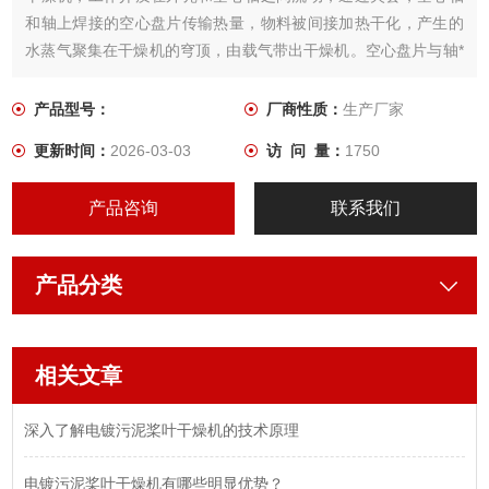
和轴上焊接的空心盘片传输热量，物料被间接加热干化，产生的
水蒸气聚集在干燥机的穹顶，由载气带出干燥机。空心盘片与轴*
垂直，对物料没有切割，通过盘片边缘的推进/搅拌器的作用，对
物料进行推进搅拌，不断更新干燥面，从而实现干燥的目的。
产品型号：
厂商性质：
生产厂家
更新时间：
2026-03-03
访 问 量：
1750
产品咨询
联系我们
产品分类
相关文章
深入了解电镀污泥桨叶干燥机的技术原理
电镀污泥桨叶干燥机有哪些明显优势？