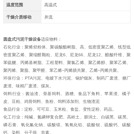
温度范围
高温式
干燥介质移动
并流
圆盘式污泥干燥设备
适应物料：
石化行业：聚烯烃粉体、聚碳酸酯树脂、高、低密度聚乙烯、线型低
密度聚乙烯、聚缩醛颗粒、尼龙6、尼龙66、尼龙12、醋酸纤维、聚
苯硫醚、丙烯基树脂、工程塑料、聚氯乙烯、聚乙烯醇、聚苯乙烯、
聚丙烯、聚脂、聚甲醛、苯乙烯~丙烯腈共聚、乙烯~丙烯共聚。
环保行业：PTA污泥、电镀下水污泥、锅炉烟灰、制药厂废渣、糖厂
废渣、味精厂废渣、煤灰。
饲料行业：酱油渣、骨基饲料、酒糟、食品下角料、苹果渣、橘子
皮、豆粕、鸡骨饲料、鱼粉、饲料添加剂、生物渣泥
食品行业：淀粉、可可豆、玉米粒、食盐、变性淀粉、药品。
化工行业：纯碱、氮磷钾复合肥、高岭土、膨润土、白碳黑、碳黑、
磷石膏、氧化氟化钠、碳酸镁、氢氧化铝、硫酸钡、硫酸钙、碳酸
钙、染料、分子筛、皂素。