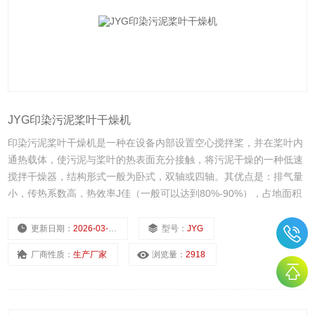
JYG印染污泥桨叶干燥机
印染污泥桨叶干燥机是一种在设备内部设置空心搅拌桨，并在桨叶内
通热载体，使污泥与桨叶的热表面充分接触，将污泥干燥的一种低速
搅拌干燥器，结构形式一般为卧式，双轴或四轴。其优点是：排气量
小，传热系数高，热效率J佳（一般可以达到80%-90%），占地面积
小，附属设备简单，投资少，操作费用低，有利于节约能源及防止空
气污染。
更新日期：
2026-03-01
型号：
JYG
厂商性质：
生产厂家
浏览量：
2918