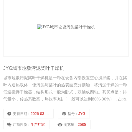
JYG城市垃圾污泥桨叶干燥机
城市垃圾污泥桨叶干燥机是一种在设备内部设置空心搅拌桨，并在桨
叶内通热载体，使污泥与桨叶的热表面充分接触，将污泥干燥的一种
低速搅拌干燥器，结构形式一般为卧式，双轴或四轴。其优点是：排
气量小，传热系数高，热效率J佳（一般可以达到80%-90%），占地
面积小，附属设备简单，投资少，操作费用低，有利于节约能源及防
止空气污染。
更新日期：
2026-03-01
型号：
JYG
厂商性质：
生产厂家
浏览量：
2585