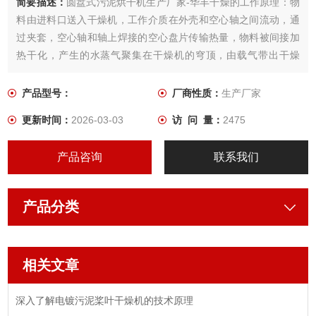
简要描述：
圆盘式污泥烘干机生产厂家-华丰干燥的工作原理：物
料由进料口送入干燥机，工作介质在外壳和空心轴之间流动，通
过夹套，空心轴和轴上焊接的空心盘片传输热量，物料被间接加
热干化，产生的水蒸气聚集在干燥机的穹顶，由载气带出干燥
机。空心盘片与轴*垂直，对物料没有切割，通过盘片边缘的推进/
搅拌器的作用，对物料进行推进搅拌，不断更新干燥面，从而实
产品型号：
厂商性质：
生产厂家
现干燥的目的。
更新时间：
2026-03-03
访 问 量：
2475
产品咨询
联系我们
产品分类
相关文章
深入了解电镀污泥桨叶干燥机的技术原理