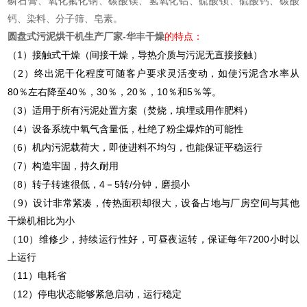
磷石膏、氧化氟化钠、碳酸镁、氢氧化铝、硫酸钡、硫酸钙、碳酸
钙、染料、分子筛、皂素。
圆盘式污泥烘干机生产厂家-华丰干燥
的特点：
1
（
）接触式干燥（间接干燥，导热介质与污泥无直接接触）
2
（
）终出泥干化程度可随客户要求灵活变动，如使污泥含水率从
80
40
30
20
10
5
％左右降至
％，
％，
％，
％和
％等。
3
（
）适用于所有污泥处置方案（焚烧，填埋或用作肥料）
4
（
）设备系统中氧气含量低，杜绝了粉尘爆炸的可能性
6
（
）机内污泥载荷大，即使进料不均匀，也能保证平稳运行
7
（
）构造牢固，持久耐用
8
4
5
/
（
）转子转速很低，
－
转
分钟，磨损小
9
（
）设计非常紧凑，传热面积却很大，设备占地与厂房空间与其他
干燥机相比为小
10
7200
（
）维修少，持续运行性好，可昼夜运转，保证每年
小时以
上运行
11
（
）电耗省
12
（
）停电状态能够紧急启动，运行稳定