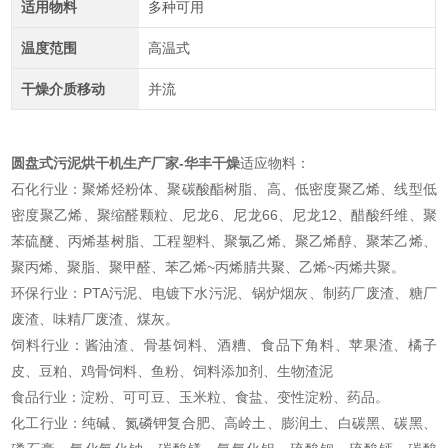
适用物料
多种可用
温度范围
高温式
干燥介质移动
并流
圆盘式污泥烘干机生产厂家-华丰干燥
适应物料：
石化行业：聚烯烃粉体、聚碳酸酯树脂、高、低密度聚乙烯、线型低
密度聚乙烯、聚缩醛颗粒、尼龙6、尼龙66、尼龙12、醋酸纤维、聚
苯硫醚、丙烯基树脂、工程塑料、聚氯乙烯、聚乙烯醇、聚苯乙烯、
聚丙烯、聚脂、聚甲醛、苯乙烯~丙烯腈共聚、乙烯~丙烯共聚。
环保行业：PTA污泥、电镀下水污泥、锅炉烟灰、制药厂废渣、糖厂
废渣、味精厂废渣、煤灰。
饲料行业：酱油渣、骨基饲料、酒糟、食品下角料、苹果渣、橘子
皮、豆粕、鸡骨饲料、鱼粉、饲料添加剂、生物渣泥
食品行业：淀粉、可可豆、玉米粒、食盐、变性淀粉、药品。
化工行业：纯碱、氮磷钾复合肥、高岭土、膨润土、白碳黑、碳黑、