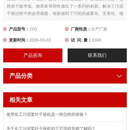
得烘干效率低、效果差等特性做出了一系列的创新。解决了污泥
干燥过程中的这些难题，有效做到了污泥的减量化、无害化、稳
定化、资源提供化的效果，提供了污泥处理灵活、高效、安全、
稳定的保证，使得污泥综合利用的水平跃上了一个新台阶。
产品型号：
JYG
厂商性质：
生产厂家
更新时间：
2026-03-03
访 问 量：
3168
产品咨询
联系我们
产品分类
相关文章
使用化工污泥桨叶干燥机是一种怎样的体验？
关于化工污泥桨叶干燥机的工艺流程您都了解吗？