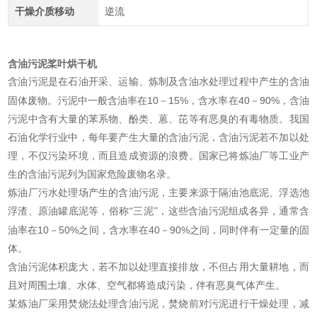
干燥介质移动
逆流
含油污泥桨叶烘干机
含油污泥是在石油开采、运输、炼制及含油水处理过程中产生的含油
10
15%
40
90%
固体废物。污泥中一般含油率在
－
，含水率在
－
，含油
污泥中含有大量的苯系物、酚类、蒽、芘等有恶臭的有毒物质。我国
石油化学行业中，每年要产生大量的含油污泥，含油污泥若不加以处
理，不仅污染环境，而且造成资源的浪费。国家已将炼油厂等工业产
生的含油污泥列为国家危险废物名录。
炼油厂污水处理场产生的含油污泥，主要来源于隔油池底泥、浮选池
浮渣、原油罐底泥等，俗称“三泥”，这些含油污泥组成各异，通常含
10
50%
40
90%
油率在
－
之间，含水率在
－
之间，同时伴有一定量的固
体。
含油污泥体积庞大，若不加以处理直接排放，不但占用大量耕地，而
且对周围土壤、水体、空气都将造成污染，伴有恶臭气体产生。
某炼油厂采用焚烧法处理含油污泥，焚烧前对污泥进行干燥处理，减