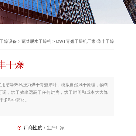
干燥设备
>
蔬菜脱水干燥机
> DWT青翘干燥机厂家-华丰干燥
丰干燥
采用洁净热风强力烘干青翘果叶，模拟自然风干原理，物料
可调，烘干效率远高于任何烘房，烘干时间和成本大大降
干多种中药材。
厂商性质：
生产厂家