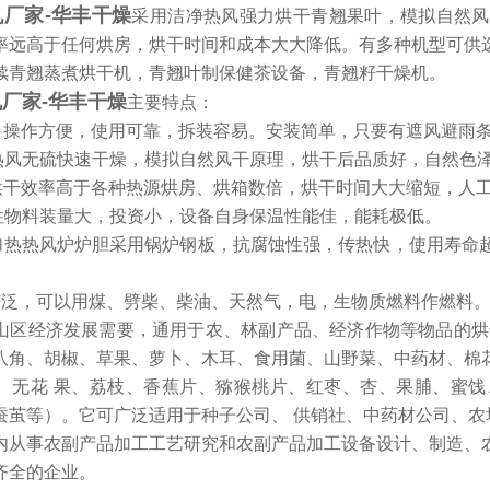
厂家-华丰干燥
采用洁净热风强力烘干青翘果叶，模拟自然风
率远高于任何烘房，烘干时间和成本大大降低。有多种机型可供
续青翘蒸煮烘干机，青翘叶制保健茶设备，青翘籽干燥机。
厂家-华丰干燥
主要特点：
凑，操作方便，使用可靠，拆装容易。安装简单，只要有遮风避雨
力热风无硫快速干燥，模拟自然风干原理，烘干后品质好，自然色
，烘干效率高于各种热源烘房、烘箱数倍，烘干时间大大缩短，人
次性物料装量大，投资小，设备自身保温性能佳，能耗极低。
接加热热风炉炉胆采用锅炉钢板，抗腐蚀性强，传热快，使用寿命
择广泛，可以用煤、劈柴、柴油、天然气，电，生物质燃料作燃料。
山区经济发展需要，通用于农、林副产品、经济作物等物品的烘
八角、胡椒、草果、萝卜、木耳、食用菌、山野菜、中药材、棉
、无花 果、荔枝、香蕉片、猕猴桃片、红枣、杏、果脯、蜜
蚕茧等）。它可广泛适用于种子公司、 供销社、中药材公司、农
内从事农副产品加工工艺研究和农副产品加工设备设计、制造、
齐全的企业。