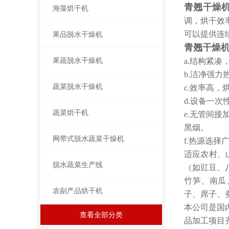
青翘干燥机
海藻烘干机
调，烘干效
可以提供连
果品脱水干燥机
青翘干燥机
果蔬脱水干燥机
a.结构紧
b.洁净强
蔬菜脱水干燥机
c.效率高
d.设备一
蔬菜烘干机
e.无管间
黑烟。
网带式脱水蔬菜干燥机
f.热源选
适应农村、
脱水蔬菜生产线
（如豇豆、
竹笋、南瓜
农副产品烘干机
子、席子、
本公司是国
查看全部分类
品加工项目