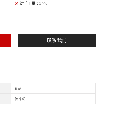
访 问 量：
1746
联系我们
食品
传导式