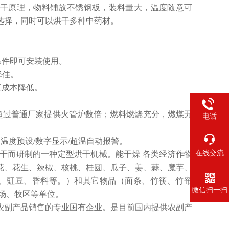
干原理，物料铺放不锈钢板，装料量大，温度随意可
选择，同时可以烘干多种中药材。
条件即可安装使用。
泽佳。
工成本降低。
超过普通厂家提供火管炉数倍；燃料燃烧充分，燃煤无
电话
温度预设/数字显示/超温自动报警。
在线交流
干而研制的一种定型烘干机械。能干燥 各类经济作物
花、花生、辣椒、核桃、桂圆、瓜子、姜、蒜、魔芋、
饯、豇豆、香料等。）和其它物品（面条、竹筷、竹帘
微信扫一扫
场、牧区等单位。
农副产品销售的专业国有企业。是目前国内提供农副产