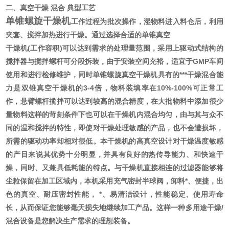
二、真空干燥 混合 典型工艺
单锥螺旋干燥机
工作过程为批次操作，湿物料进入料仓后，利用
夹套、搅拌加热进行干燥。通过选择合适的单锥真空
干燥机(工作容积)可以达到需求的处理量范围，采用上驱动式结构的
搅拌器与搅拌螺杆可分段拆装，由于安装空间充裕，适宜于GMP车间
使用和进行检修维护，同时单锥螺旋真空干燥机具有的***干燥混合能
力是双锥真空干燥机的3-4倍，物料装填率在10%-100%可正常工
作，悬臂螺杆揽拌可以达到较高的混合精度，在大批物料中添加很少
量物料这样的苛刻条件下也可以在干燥机内混合均匀，由与其与众不
同的温和搅拌的特性，即使对干燥处理敏感的产品，也不会遭损坏，
所需的驱动功率却相对很低。本干燥机的高真空设计对干燥温度敏感
的产目来说其优势十分明显，并具有良好的热传导能力、和快速干
燥，同时、又兼具低耗能的特点。与干燥机直接相连的过滤器能够将
尘粒保留在加工区域内，本机采用充气密封半球阀，卸料*、便捷，出
色的真空、耐压密封性能， *、易清洁设计，性能稳定、使用寿命
长，从而保证您能够毫天损失地继续加工产品。这样一种多用途干燥/
混合设备是您解决生产需求的理想装备。