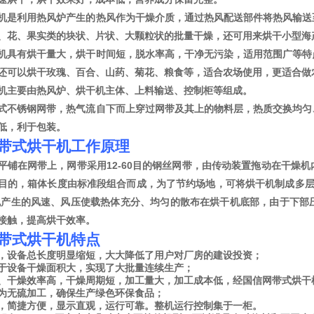
机
是利用热风炉产生的热风作为干燥介质，通过热风配送部件将热风输送
、花、果实类的块状、片状、大颗粒状的批量干燥，还可用来烘干小型海
机具有烘干量大，烘干时间短，脱水率高，干净无污染，适用范围广等特
还可以烘干玫瑰、百合、山药、菊花、粮食等，适合农场使用，更适合做
机主要由热风炉、烘干机主体、上料输送、控制柜等组成。
式不锈钢网带，热气流自下而上穿过网带及其上的物料层，热质交换均匀
低，利于包装。
带式烘干机
工作原理
平铺在网带上，网带采用12-60目的钢丝网带，由传动装置拖动在干燥
目的，箱体长度由标准段组合而成，为了节约场地，可将烘干机制成多层
机产生的风速、风压使载热体充分、均匀的散布在烘干机底部，由于下部
接触，提高烘干效率。
带式烘干机
特点
，设备总长度明显缩短，大大降低了用户对厂房的建设投资；
于设备干燥面积大，实现了大批量连续生产；
、干燥效率高，干燥周期短，加工量大，加工成本低，经国信网带式烘干
为无硫加工，确保生产绿色环保食品；
，简捷方便，显示直观，运行可靠。整机运行控制集于一柜。