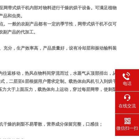
至网带式烘干机内部对物料进行干燥的烘干设备。可满足植物
产品和虫类。
点。一般的农副产品都有一定的季节性，网带式烘干机不仅可
农副产品的代加工。
、充分，生产效率高，产品质量好，设有冷却层和振动输料装
机内往返移动，热风在物料间穿流而过，水蒸气从顶部排出，从
式，二层至6层根据用户需求定制。载热体由风机引入到烘干
电话
压力大于上面压力，载热体向上运动，穿过每层网带，使刺梨
在线交流
机干燥的刺梨不易零散，营养成分保留完整，口感佳；
微信扫一扫