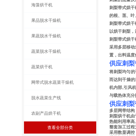
海藻烘干机
刺梨带式烘干
的根、茎、叶
果品脱水干燥机
刺梨带式烘干
以烘干刺梨，
果蔬脱水干燥机
刺梨带式烘干
采用多层移动
蔬菜脱水干燥机
置，出料温度
供应刺梨
蔬菜烘干机
将刺梨均匀的
而达到干燥的
网带式脱水蔬菜干燥机
机内部,引风
与载热体充分
脱水蔬菜生产线
供应刺梨
多层网带结构
农副产品烘干机
刺梨烘干机由
热能利用率高
整套加工过程
查看全部分类
采用数显调控