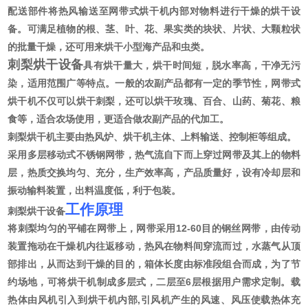
配送部件将热风输送至网带式烘干机内部对物料进行干燥的烘干设
备。可满足植物的根、茎、叶、花、果实类的块状、片状、大颗粒状
的批量干燥，还可用来烘干小型海产品和虫类。
刺梨烘干设备
具有烘干量大，烘干时间短，脱水率高，干净无污
染，适用范围广等特点。一般的农副产品都有一定的季节性，网带式
烘干机不仅可以烘干刺梨，还可以烘干玫瑰、百合、山药、菊花、粮
食等，适合农场使用，更适合做农副产品的代加工。
刺梨烘干机主要由热风炉、烘干机主体、上料输送、控制柜等组成。
采用多层移动式不锈钢网带，热气流自下而上穿过网带及其上的物料
层，热质交换均匀、充分，生产效率高，产品质量好，设有冷却层和
振动输料装置，出料温度低，利于包装。
工作原理
刺梨烘干设备
将刺梨均匀的平铺在网带上，网带采用12-60目的钢丝网带，由传动
装置拖动在干燥机内往返移动，热风在物料间穿流而过，水蒸气从顶
部排出，从而达到干燥的目的，箱体长度由标准段组合而成，为了节
约场地，可将烘干机制成多层式，二层至6层根据用户需求定制。载
热体由风机引入到烘干机内部,引风机产生的风速、风压使载热体充