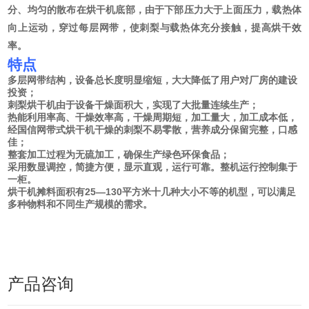
分、均匀的散布在烘干机底部，由于下部压力大于上面压力，载热体
向上运动，穿过每层网带，使刺梨与载热体充分接触，提高烘干效
率。
特点
多层网带结构，设备总长度明显缩短，大大降低了用户对厂房的建设
投资；
刺梨烘干机由于设备干燥面积大，实现了大批量连续生产；
热能利用率高、干燥效率高，干燥周期短，加工量大，加工成本低，
经国信网带式烘干机干燥的刺梨不易零散，营养成分保留完整，口感
佳；
整套加工过程为无硫加工，确保生产绿色环保食品；
采用数显调控，简捷方便，显示直观，运行可靠。整机运行控制集于
一柜。
烘干机摊料面积有25—130平方米十几种大小不等的机型，可以满足
多种物料和不同生产规模的需求。
+
产品咨询