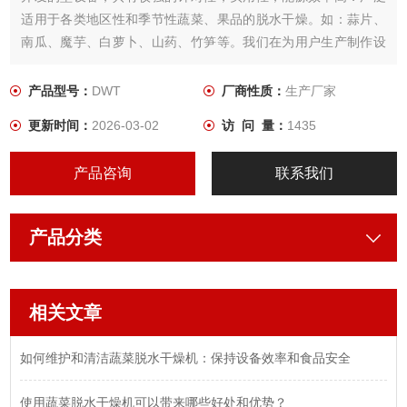
适用于各类地区性和季节性蔬菜、果品的脱水干燥。如：蒜片、
南瓜、魔芋、白萝卜、山药、竹笋等。我们在为用户生产制作设
备时， 根据所需干燥产品的特性，用户工艺要求，结合几十年来
积累的经验，为用户设计制作出Z适用．品质Z佳的蔬菜干燥设
产品型号：
DWT
厂商性质：
生产厂家
备。
更新时间：
2026-03-02
访 问 量：
1435
产品咨询
联系我们
产品分类
相关文章
如何维护和清洁蔬菜脱水干燥机：保持设备效率和食品安全
使用蔬菜脱水干燥机可以带来哪些好处和优势？