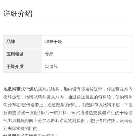
详细介绍
品牌
华丰干燥
应用领域
食品
干燥介质
烟道气
地瓜网带式干燥机
属厢式结构，厢内设有多层传送带，传送带在厢内
循环运动，物料从料斗进入厢内，通过输送装置的匀料轮，使物料均
匀分布在*层传送带上，通过链条的传动，由链翻倒入物料下层，下层
反向交替逐一直翻到z后一层卸料。蒸汽通过热交换器产生的干燥空
气由风机底部向上分层吹击和逆流物料接触，进行传质传热，从而达
到去除水份的目的。