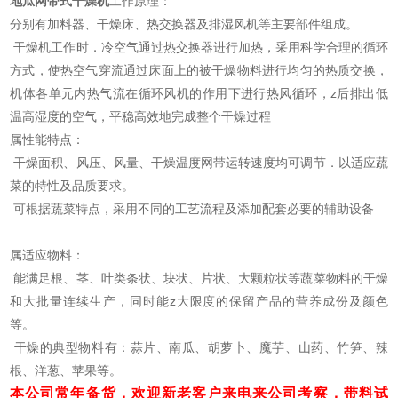
地瓜网带式干燥机
工作原理：
分别有加料器、干燥床、热交换器及排湿风机等主要部件组成。
干燥机工作时．冷空气通过热交换器进行加热，采用科学合理的循环
方式，使热空气穿流通过床面上的被干燥物料进行均匀的热质交换，
机体各单元内热气流在循环风机的作用下进行热风循环，z后排出低
温高湿度的空气，平稳高效地完成整个干燥过程
属性能特点：
干燥面积、风压、风量、干燥温度网带运转速度均可调节．以适应蔬
菜的特性及品质要求。
可根据蔬菜特点，采用不同的工艺流程及添加配套必要的辅助设备
属适应物料：
能满足根、茎、叶类条状、块状、片状、大颗粒状等蔬菜物料的干燥
和大批量连续生产，同时能z大限度的保留产品的营养成份及颜色
等。
干燥的典型物料有：蒜片、南瓜、胡萝卜、魔芋、山药、竹笋、辣
根、洋葱、苹果等。
本公司常年备货，欢迎新老客户来电来公司考察，带料试