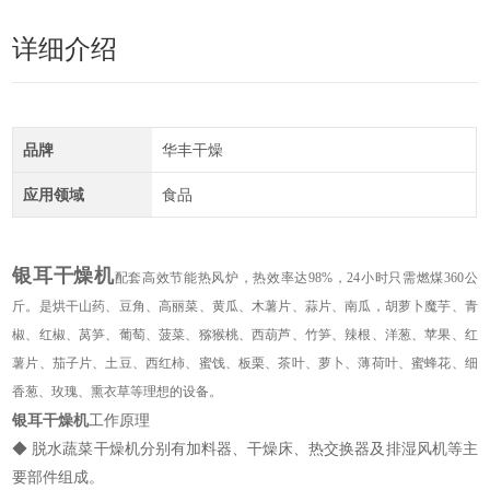
详细介绍
品牌
华丰干燥
应用领域
食品
银耳干燥机
配套高效节能热风炉，热效率达98%，24小时只需燃煤360公
斤。是烘干山药、豆角、高丽菜、黄瓜、木薯片、蒜片、南瓜，胡萝卜魔芋、青
椒、红椒、莴笋、葡萄、菠菜、猕猴桃、西葫芦、竹笋、辣根、洋葱、苹果、红
薯片、茄子片、土豆、西红柿、蜜饯、板栗、茶叶、萝卜、薄荷叶、蜜蜂花、细
香葱、玫瑰、熏衣草等理想的设备。
银耳干燥机
工作原理
◆ 脱水蔬菜干燥机分别有加料器、干燥床、热交换器及排湿风机等主
要部件组成。