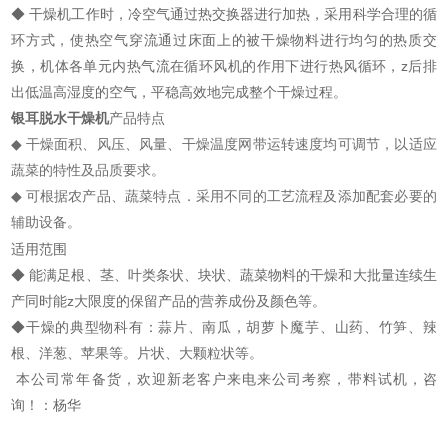
◆ 干燥机工作时，冷空气通过热交换器进行加热，采用科学合理的循
环方式，使热空气穿流通过床面上的被干燥物料进行均匀的热质交
换，机体各单元内热气流在循环风机的作用下进行热风循环，z后排
出低温高湿度的空气，平稳高效地完成整个干燥过程。
银耳脱水干燥机
产品特点
◆
干燥面积、风压、风量、干燥温度网带运转速度均可调节，以适应
蔬菜的特性及品质要求。
◆
可根据农产品、蔬菜特点．采用不同的工艺流程及添加配套必要的
辅助设备。
适用范围
◆ 能满足根、茎、叶类条状、块状、蔬菜物料的干燥和大批量连续生
产同时能z大限度的保留产品的营养成份及颜色等。
◆干燥的典型物科有：蒜片、南瓜，胡萝卜魔芋、山药、竹笋、辣
根、洋葱、苹果等。片状、大颗粒状等。
本公司常年备货，欢迎新老客户来电来公司考察，带料试机，咨
询！：杨华