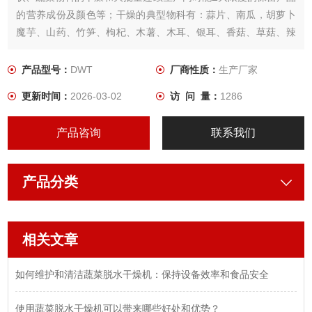
的营养成份及颜色等；干燥的典型物科有：蒜片、南瓜，胡萝卜
魔芋、山药、竹笋、枸杞、木薯、木耳、银耳、香菇、草菇、辣
根、洋葱、苹果等。片状、大颗粒状等。
产品型号：
DWT
厂商性质：
生产厂家
更新时间：
2026-03-02
访 问 量：
1286
产品咨询
联系我们
产品分类
相关文章
如何维护和清洁蔬菜脱水干燥机：保持设备效率和食品安全
使用蔬菜脱水干燥机可以带来哪些好处和优势？