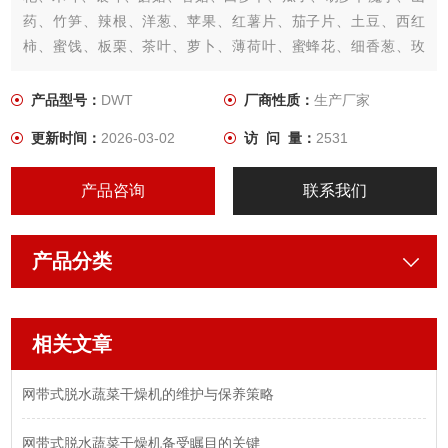
药、竹笋、辣根、洋葱、苹果、红薯片、茄子片、土豆、西红
柿、蜜饯、板栗、茶叶、萝卜、薄荷叶、蜜蜂花、细香葱、玫
瑰、熏衣草等理想的设备。
产品型号：
DWT
厂商性质：
生产厂家
更新时间：
2026-03-02
访 问 量：
2531
产品咨询
联系我们
产品分类
相关文章
网带式脱水蔬菜干燥机的维护与保养策略
网带式脱水蔬菜干燥机备受瞩目的关键