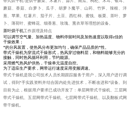
带式烘干机-是烘干蕨菜、木薯片、蒜片、南瓜、枸杞、木耳、银耳、
蘑菇、香菇、白萝卜、瓜子、胡萝卜魔芋、山药、竹笋、辣根、洋
葱、苹果、红薯片、茄子片、土豆、西红柿、蜜饯、板栗、茶叶、萝
卜、薄荷叶、蜜蜂花、细香葱、玫瑰、熏衣草等理想的设备。
茶叶烘干机
工作原理及特点
可以调节空气量、加热温度、物料停留时间及加热速度以取得z佳的
干燥效果；
*的分风装置，使热风分布更加均匀，确保产品品质的*性。
带式干燥机为穿流式干燥形式，热风穿过物料层，和物料能够充分的
接触，同时热风循环利用，节约能源。
采用燃气热风炉供热，干燥单元温度自控。
为了适应生产要求，网带运行速度采用变频调速。
带式干燥机是我公司技术人员长期跟踪服务于用户，深入用户进行调
试，得到*手实践资料并结合国内处先进技术，不断改进和*设备。到
目前为止，根据用户要求已成功开发了：单层网带式干燥机、三层网
带式干燥机、五层网带式干燥机、七层网带式干燥机、以及翻板式网
带干燥机。