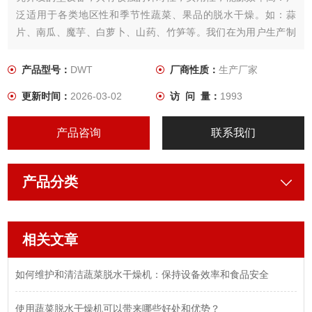
泛适用于各类地区性和季节性蔬菜、果品的脱水干燥。如：蒜
片、南瓜、魔芋、白萝卜、山药、竹笋等。我们在为用户生产制
作设备时， 根据所需干燥产品的特性，用户工艺要求，结合几十
年来积累的经验，为用户设计制作出Z适用．品质Z佳的蔬菜干燥
产品型号：
DWT
厂商性质：
生产厂家
设备。
更新时间：
2026-03-02
访 问 量：
1993
产品咨询
联系我们
产品分类
相关文章
如何维护和清洁蔬菜脱水干燥机：保持设备效率和食品安全
使用蔬菜脱水干燥机可以带来哪些好处和优势？