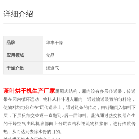
详细介绍
品牌
华丰干燥
应用领域
食品
干燥介质
烟道气
茶叶烘干机生产厂家
属厢式结构，厢内设有多层传送带，传送
带在厢内循环运动，物料从料斗进入厢内，通过输送装置的匀料轮，
使物料均匀分布在*层传送带上，通过链条的传动，由链翻倒入物料下
层，下层反向交替逐一直翻到z后一层卸料。蒸汽通过热交换器产生
的干燥空气由风机底部向上分层吹击和逆流物料接触，进行传质传
热，从而达到去除水份的目的。