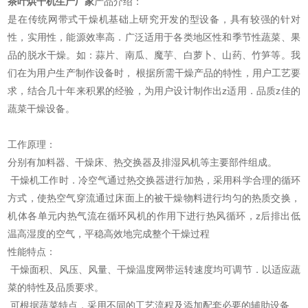
茶叶烘干机生产厂家
产品介绍：
是在传统网带式干燥机基础上研究开发的型设备，具有较强的针对
性，实用性，能源效率高．广泛适用于各类地区性和季节性蔬菜、果
品的脱水干燥。如：蒜片、南瓜、魔芋、白萝卜、山药、竹笋等。我
们在为用户生产制作设备时， 根据所需干燥产品的特性，用户工艺要
求，结合几十年来积累的经验，为用户设计制作出z适用．品质z佳的
蔬菜干燥设备。
工作原理：
分别有加料器、干燥床、热交换器及排湿风机等主要部件组成。
干燥机工作时．冷空气通过热交换器进行加热，采用科学合理的循环
方式，使热空气穿流通过床面上的被干燥物料进行均匀的热质交换，
机体各单元内热气流在循环风机的作用下进行热风循环，z后排出低
温高湿度的空气，平稳高效地完成整个干燥过程
性能特点：
干燥面积、风压、风量、干燥温度网带运转速度均可调节．以适应蔬
菜的特性及品质要求。
可根据蔬菜特点，采用不同的工艺流程及添加配套必要的辅助设备