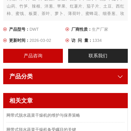
山药、竹笋、辣根、洋葱、苹果、红薯片、茄子片、土豆、西红
柿、蜜饯、板栗、茶叶、萝卜、薄荷叶、蜜蜂花、细香葱、玫
瑰、熏衣草等理想的设备。
产品型号：
DWT
厂商性质：
生产厂家
更新时间：
2026-03-02
访 问 量：
1334
产品咨询
联系我们
产品分类
相关文章
网带式脱水蔬菜干燥机的维护与保养策略
网带式脱水蔬菜干燥机备受瞩目的关键