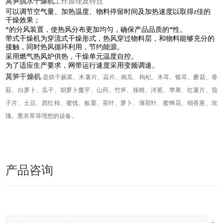
莴笋脱水干燥机
工作原理及特点
可以调节空气量、加热温度、物料停留时间及加热速度以取得z佳的
干燥效果；
*的分风装置，使热风分布更加均匀，确保产品品质的*性。
带式干燥机为穿流式干燥形式，热风穿过物料层，和物料能够充分的
接触，同时热风循环利用，节约能源。
采用燃气热风炉供热，干燥单元温度自控。
为了适应生产要求，网带运行速度采用变频调速。
莴笋干燥机
-是烘干蕨菜、木薯片、蒜片、南瓜、枸杞、木耳、银耳、蘑菇、香
菇、白萝卜、瓜子、胡萝卜魔芋、山药、竹笋、辣根、洋葱、苹果、红薯片、茄
子片、土豆、西红柿、蜜饯、板栗、茶叶、萝卜、薄荷叶、蜜蜂花、细香葱、玫
瑰、熏衣草等理想的设备。
产品咨询