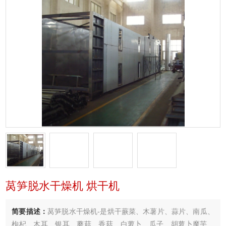
莴笋脱水干燥机 烘干机
简要描述：
莴笋脱水干燥机-是烘干蕨菜、木薯片、蒜片、南瓜、
枸杞、木耳、银耳、蘑菇、香菇、白萝卜、瓜子、胡萝卜魔芋、