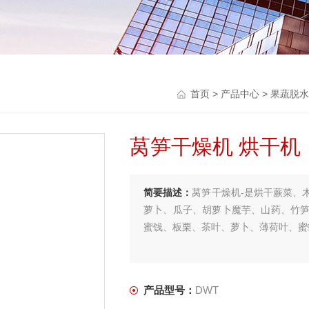
首页
>
产品中心
>
果蔬脱水
莴笋干燥机 烘干机
简要描述：
莴笋干燥机-是烘干蕨菜、
萝卜、瓜子、胡萝卜魔芋、山药、竹
蜜饯、板栗、茶叶、萝卜、薄荷叶、蜜
产品型号：
DWT