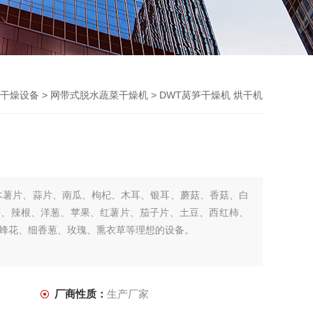
干燥设备
>
网带式脱水蔬菜干燥机
> DWT莴笋干燥机 烘干机
木薯片、蒜片、南瓜、枸杞、木耳、银耳、蘑菇、香菇、白
笋、辣根、洋葱、苹果、红薯片、茄子片、土豆、西红柿、
蜂花、细香葱、玫瑰、熏衣草等理想的设备。
厂商性质：
生产厂家