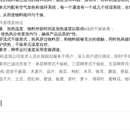
单元均配有空气加热和循环系统，每一个通道有一个或几个排湿系统，在
，从而使物料能均匀干燥。
作原理及特点
佳的干燥效果；
量、加热温度、物料停留时间及加热速度以取得z
，使热风分布更加均匀，确保产品品质的*性。
穿流式干燥形式，热风穿过物料层，和物料能够充分的接触，同时热风循
炉供热，干燥单元温度自控。
要求，网带运行速度采用变频调速。
机
是我公司技术人员长期跟踪服务于用户，深入用户进行调试，得到*手
要求已成功开发了：单层网带式干燥机、三层网带式干燥机、五层网带式
机-是烘干蕨菜、木薯片、蒜片、南瓜、枸杞、木耳、银耳、蘑菇、香菇
茄子片、土豆、西红柿、蜜饯、板栗、茶叶、萝卜、薄荷叶、蜜蜂花、细
询