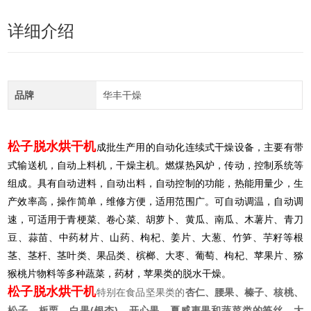
详细介绍
品牌
华丰干燥
松子脱水烘干机
成批生产用的自动化连续式干燥设备，主要有带
式输送机，自动上料机，干燥主机。燃煤热风炉，传动，控制系统等
组成。具有自动进料，自动出料，自动控制的功能，热能用量少，生
产效率高，操作简单，维修方便，适用范围广。可自动调温，自动调
速，可适用于青梗菜、卷心菜、胡萝卜、黄瓜、南瓜、木薯片、青刀
豆、蒜苗、中药材片、山药、枸杞、姜片、大葱、竹笋、芋籽等根
茎、茎杆、茎叶类、果品类、槟榔、大枣、葡萄、枸杞、苹果片、猕
猴桃片物料等多种蔬菜，药材，苹果类的脱水干燥。
松子脱水烘干机
特别在食品坚果类的
杏仁、腰果、榛子、核桃、
松子、板栗、白果(银杏)、开心果、夏威夷果和蔬菜类的笋丝、大