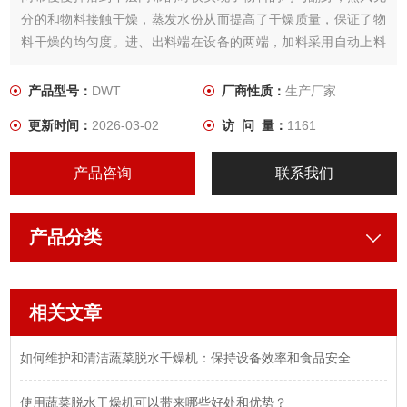
分的和物料接触干燥，蒸发水份从而提高了干燥质量，保证了物
料干燥的均匀度。进、出料端在设备的两端，加料采用自动上料
机，采用变频控制，可以根据各种物料的性质调节。出料端是采
用自动出料，操作非常方便，本设备生产成本低，企业*。是脱水
产品型号：
DWT
厂商性质：
生产厂家
蔬菜、中药材饮片、果品行业Z理想的干燥设备。
更新时间：
2026-03-02
访 问 量：
1161
产品咨询
联系我们
产品分类
相关文章
如何维护和清洁蔬菜脱水干燥机：保持设备效率和食品安全
使用蔬菜脱水干燥机可以带来哪些好处和优势？