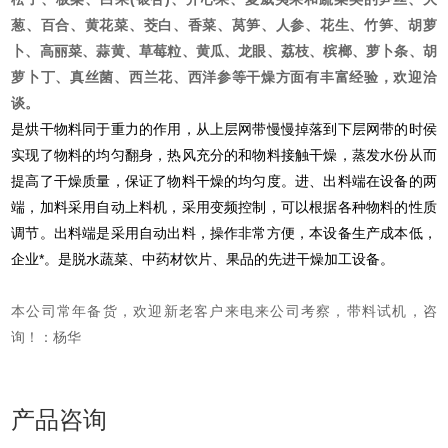
葱、百合、黄花菜、茭白、香菜、莴笋、人参、花生、竹笋、胡萝
卜、高丽菜、蒜黄、草莓粒、黄瓜、龙眼、荔枝、槟榔、萝卜条、胡
萝卜丁、真丝菌、西兰花、西洋参等干燥方面有丰富经验，欢迎洽
谈。
是烘干物料同于重力的作用，从上层网带慢慢掉落到下层网带的时侯
实现了物料的均匀翻身，热风充分的和物料接触干燥，蒸发水份从而
提高了干燥质量，保证了物料干燥的均匀度。进、出料端在设备的两
端，加料采用自动上料机，采用变频控制，可以根据各种物料的性质
调节。出料端是采用自动出料，操作非常方便，本设备生产成本低，
企业*。是脱水蔬菜、中药材饮片、果品的先进干燥加工设备。
本公司常年备货，欢迎新老客户来电来公司考察，带料试机，咨
询！：杨华
产品咨询