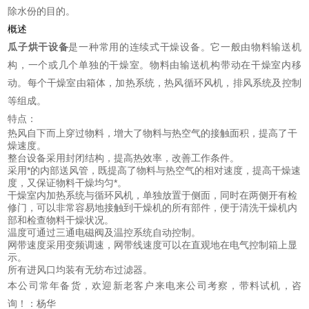
除水份的目的。
概述
瓜子烘干设备
是一种常用的连续式干燥设备。它一般由物料输送机
构，一个或几个单独的干燥室。物料由输送机构带动在干燥室内移
动。每个干燥室由箱体，加热系统，热风循环风机，排风系统及控制
等组成。
特点：
热风自下而上穿过物料，增大了物料与热空气的接触面积，提高了干
燥速度。
整台设备采用封闭结构，提高热效率，改善工作条件。
采用*的内部送风管，既提高了物料与热空气的相对速度，提高干燥速
度，又保证物料干燥均匀*。
干燥室内加热系统与循环风机，单独放置于侧面，同时在两侧开有检
修门，可以非常容易地接触到干燥机的所有部件，便于清洗干燥机内
部和检查物料干燥状况。
温度可通过三通电磁阀及温控系统自动控制。
网带速度采用变频调速，网带线速度可以在直观地在电气控制箱上显
示。
所有进风口均装有无纺布过滤器。
本公司常年备货，欢迎新老客户来电来公司考察，带料试机，咨
询！：杨华