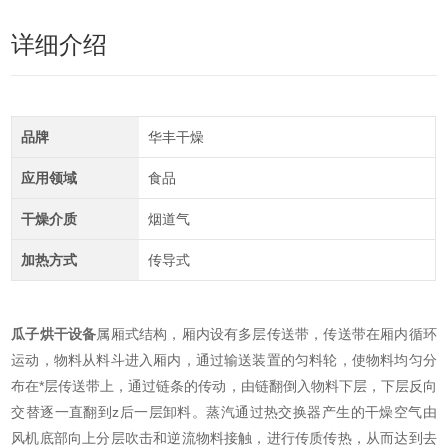
详细介绍
品牌
华丰干燥
应用领域
食品
干燥介质
烟道气
加热方式
传导式
瓜子烘干设备
属厢式结构，厢内设有多层传送带，传送带在厢内循环
运动，物料从料斗进入厢内，通过输送装置的匀料轮，使物料均匀分
布在*层传送带上，通过链条的传动，由链翻倒入物料下层，下层反向
交替逐一直翻到z后一层卸料。蒸汽通过热交换器产生的干燥空气由
风机底部向上分层吹击和逆流物料接触，进行传质传热，从而达到去