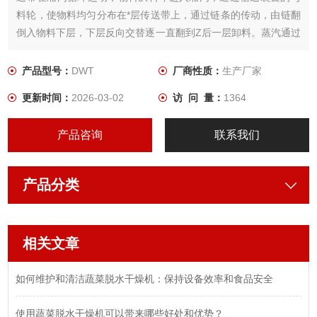
料轮，使物料均匀分布在*层传送带上，通过链条的传动，由链翻
倒入物料下层，下层反向交替逐一直翻到Z后一层卸料。蒸汽通过
热交换器产生的干燥空气由风机底部向上分层吹击和逆流物料接
触，进行传质传热，从而达到去除水份的目的。
产品型号：
DWT
厂商性质：
生产厂家
更新时间：
2026-03-02
访 问 量：
1364
产品咨询
联系我们
产品分类
相关文章
如何维护和清洁蔬菜脱水干燥机：保持设备效率和食品安全
使用蔬菜脱水干燥机可以带来哪些好处和优势？