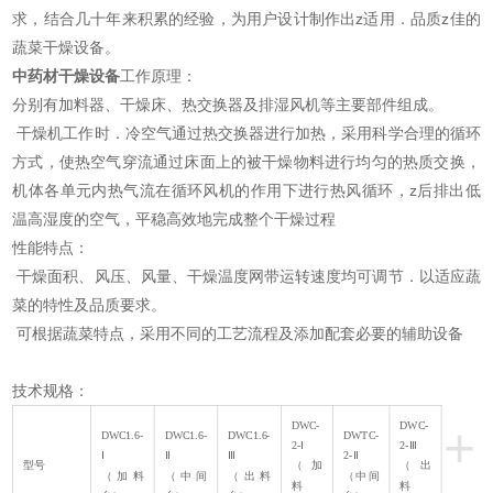
求，结合几十年来积累的经验，为用户设计制作出z适用．品质z佳的
蔬菜干燥设备。
中药材干燥设备
工作原理：
分别有加料器、干燥床、热交换器及排湿风机等主要部件组成。
干燥机工作时．冷空气通过热交换器进行加热，采用科学合理的循环
方式，使热空气穿流通过床面上的被干燥物料进行均匀的热质交换，
机体各单元内热气流在循环风机的作用下进行热风循环，z后排出低
温高湿度的空气，平稳高效地完成整个干燥过程
性能特点：
干燥面积、风压、风量、干燥温度网带运转速度均可调节．以适应蔬
菜的特性及品质要求。
可根据蔬菜特点，采用不同的工艺流程及添加配套必要的辅助设备
技术规格：
+
DWC-
DWC-
DWC1.6-
DWC1.6-
DWC1.6-
DWTC-
2-Ⅰ
2-Ⅲ
Ⅰ
Ⅱ
Ⅲ
2-Ⅱ
型号
（加
（出
（加料
（中间
（出料
（中间
料
料