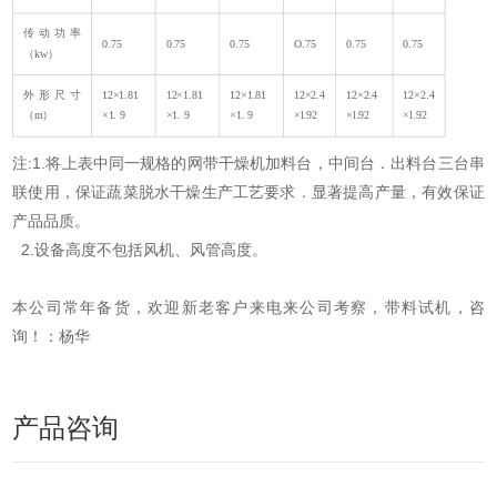
传动功率
0.75
0.75
0.75
O.75
0.75
0.75
（kw）
外形尺寸
12×1.81
12×1.81
12×1.81
12×2.4
12×2.4
12×2.4
（m）
×1. 9
×1. 9
×1. 9
×l.92
×l.92
×l.92
注:1.将上表中同一规格的网带干燥机加料台，中间台．出料台三台串
联使用，保证蔬菜脱水干燥生产工艺要求．显著提高产量，有效保证
产品品质。
2.设备高度不包括风机、风管高度。
本公司常年备货，欢迎新老客户来电来公司考察，带料试机，咨
询！：杨华
产品咨询