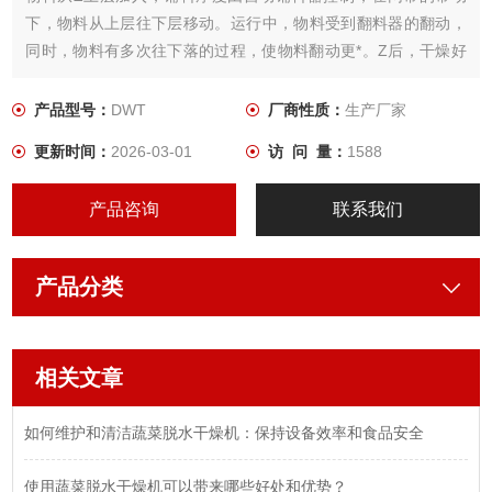
下，物料从上层往下层移动。运行中，物料受到翻料器的翻动，
同时，物料有多次往下落的过程，使物料翻动更*。Z后，干燥好
的物料从底层的出料口排出，在此过程中受到热风的长时间吹
淋，实现干燥的目的。
产品型号：
DWT
厂商性质：
生产厂家
更新时间：
2026-03-01
访 问 量：
1588
产品咨询
联系我们
产品分类
相关文章
如何维护和清洁蔬菜脱水干燥机：保持设备效率和食品安全
使用蔬菜脱水干燥机可以带来哪些好处和优势？