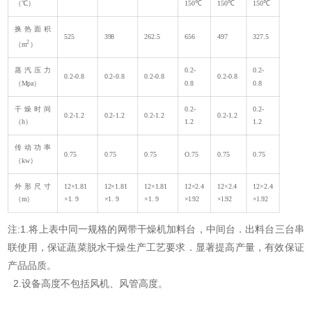
（℃）
150℃
150℃
150℃
换热面积
525
398
262.5
656
497
327.5
2
（m
）
蒸汽压力
0.2-
0.2-
0.2-0.8
0.2-0.8
0.2-0.8
0.2-0.8
（Mpa）
0.8
0.8
干燥时间
0.2-
0.2-
0.2-1.2
0.2-1.2
0.2-1.2
0.2-1.2
（h）
1.2
1.2
传动功率
0.75
0.75
0.75
O.75
0.75
0.75
（kw）
外形尺寸
12×1.81
12×1.81
12×1.81
12×2.4
12×2.4
12×2.4
（m）
×1. 9
×1. 9
×1. 9
×l.92
×l.92
×l.92
注:1.将上表中同一规格的网带干燥机加料台，中间台．出料台三台串
联使用，保证蔬菜脱水干燥生产工艺要求．显著提高产量，有效保证
产品品质。
2.设备高度不包括风机、风管高度。