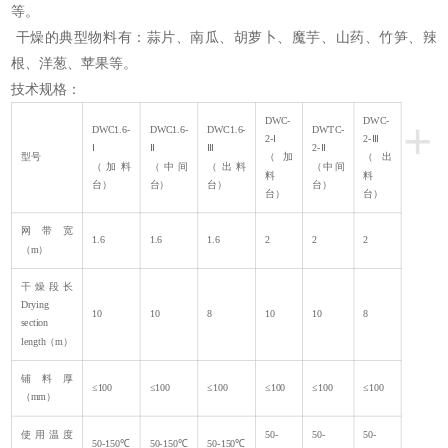
等。
干燥的典型物料有：蒜片、南瓜、胡萝卜、魔芋、山药、竹笋、辣
根、洋葱、苹果等。
技术规格：
+
DWC-
DWC-
DWC1.6-
DWC1.6-
DWC1.6-
DWTC-
2-Ⅰ
2-Ⅲ
Ⅰ
Ⅱ
Ⅲ
2-Ⅱ
型号
（加
（出
（加料
（中间
（出料
（中间
料
料
台）
台）
台）
台）
台）
台）
网带宽
1.6
1.6
1.6
2
2
2
（m）
干燥段长
Drying
10
10
8
10
10
8
section
length（m）
铺料厚
≤100
≤100
≤100
≤100
≤100
≤100
（mm）
使用温度
50-
50-
50-
50-150℃
50-150℃
50-150℃