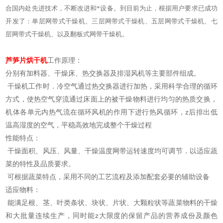
合国内处先进技术，不断改进和*设备。到目前为止，根据用户要求已成功
开发了：单层网带式干燥机、三层网带式干燥机、五层网带式干燥机、七
层网带式干燥机、以及翻板式网带干燥机。
芦笋片烘干机
工作原理：
分别有加料器、干燥床、热交换器及排湿风机等主要部件组成。
干燥机工作时．冷空气通过热交换器进行加热，采用科学合理的循环
方式，使热空气穿流通过床面上的被干燥物料进行均匀的热质交换，
机体各单元内热气流在循环风机的作用下进行热风循环，z后排出低
温高湿度的空气，平稳高效地完成整个干燥过程
性能特点：
干燥面积、风压、风量、干燥温度网带运转速度均可调节．以适应蔬
菜的特性及品质要求。
可根据蔬菜特点，采用不同的工艺流程及添加配套必要的辅助设备
适应物料：
能满足根、茎、叶类条状、块状、片状、大颗粒状等蔬菜物料的干燥
和大批量连续生产，同时能z大限度的保留产品的营养成份及颜色