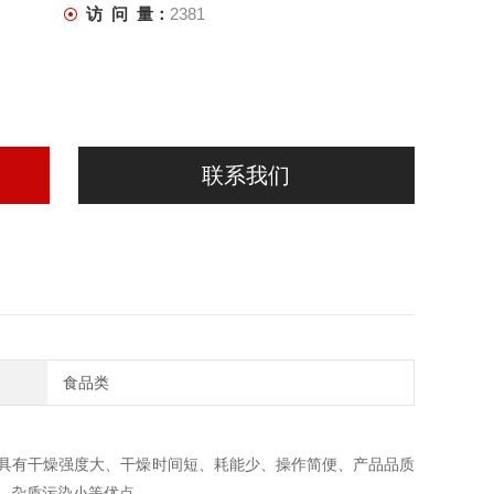
访 问 量：
2381
联系我们
食品类
具有干燥强度大、干燥时间短、耗能少、操作简便、产品品质
、杂质污染小等优点。