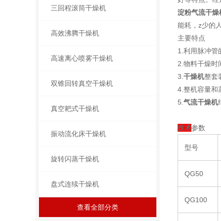
三回程滚筒干燥机
淀粉气流干燥
能耗，z少的
高效沸腾干燥机
主要特点
1.利用脉冲
高速离心喷雾干燥机
2.物料干燥
3.
干燥机
整套
双锥回转真空干燥机
4.整机容量
5.
气流干燥机
真空耙式干燥机
技术
参数
振动流化床干燥机
型号
旋转闪蒸干燥机
QG50
盘式连续干燥机
QG100
查看全部分类