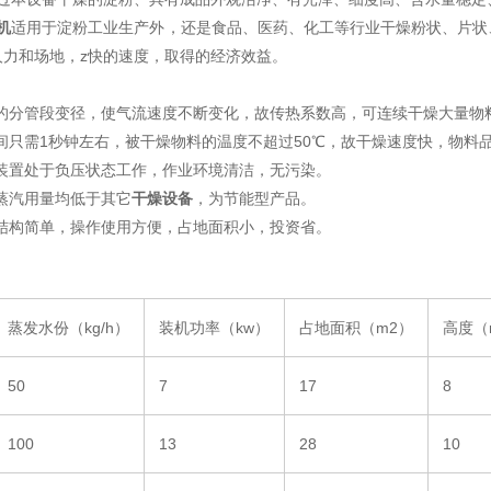
机
适用于淀粉工业生产外，还是食品、医药、化工等行业干燥粉状、片状
人力和场地，z快的速度，取得的经济效益。
管的分管段变径，使气流速度不断变化，故传热系数高，可连续干燥大量物
时间只需1秒钟左右，被干燥物料的温度不超过50℃，故干燥速度快，物料
装置处于负压状态工作，作业环境清洁，无污染。
和蒸汽用量均低于其它
干燥设备
，为节能型产品。
结构简单，操作使用方便，占地面积小，投资省。
蒸发水份（kg/h）
装机功率（kw）
占地面积（m2）
高度（
50
7
17
8
100
13
28
10