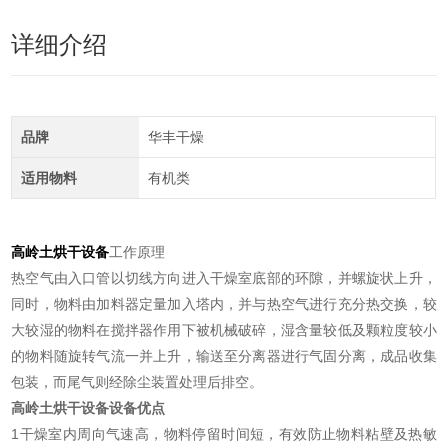
详细介绍
品牌
华丰干燥
适用物料
有机类
高岭土烘干设备
工作原理
热空气由入口管以切线方向进入干燥室底部的环隙，并螺旋状上升，
同时，物料由加料器定量加入塔内，并与热空气进行充分热交换，较
大较湿的物料在搅拌器作用下被机械破碎，湿含量较低及颗粒度较小
的物料随旋转气流一并上升，输送至分离器进行气固分离，成品收集
包装，而尾气则经除尘装置处理后排空。
高岭土烘干设备
设备优点
1干燥室内周向气速高，物料停留时间短，有效防止物料粘壁及热敏