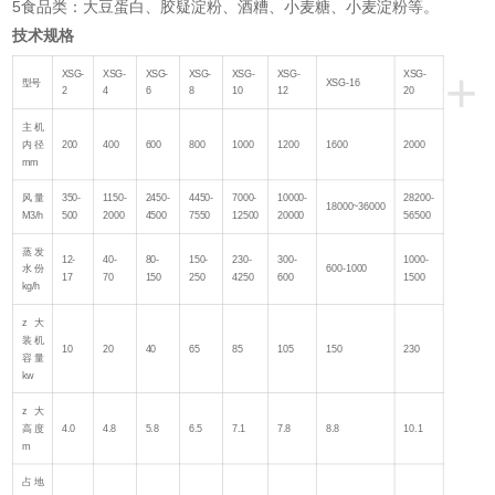
5食品类：大豆蛋白、胶疑淀粉、酒糟、小麦糖、小麦淀粉等。
技术规格
+
XSG-
XSG-
XSG-
XSG-
XSG-
XSG-
XSG-
型号
XSG-16
2
4
6
8
10
12
20
主机
内径
200
400
600
800
1000
1200
1600
2000
mm
风量
350-
1150-
2450-
4450-
7000-
10000-
28200-
18000~36000
M3/h
500
2000
4500
7550
12500
20000
56500
蒸发
12-
40-
80-
150-
230-
300-
1000-
水份
600-1000
17
70
150
250
4250
600
1500
kg/h
z大
装机
10
20
40
65
85
105
150
230
容量
kw
z大
高度
4.0
4.8
5.8
6.5
7.1
7.8
8.8
10.1
m
占地