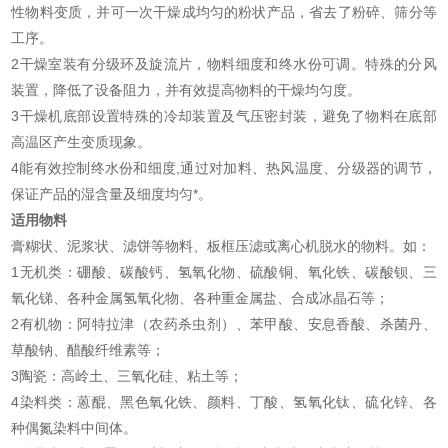
性物料变质，并可一次干燥成均匀的粉状产品，省去了粉碎、筛分等
工序。
2干燥室装有分级环及旋流片，物料细度和终水份可调。特殊的分风
装置，降低了设备阻力，并有效提高物料的干燥均匀度。
3干燥机底部设置特殊的冷却装置及气压密封装，避免了物料在底部
高温区产生变质现象。
4能有效控制终水份和细度,通过对加料、热风温度、分级器的调节，
保证产品的湿含量及细度均匀*。
适用物料
膏糊状、泥浆状、滤饼等物料、板框压滤或离心机脱水的物料。如：
1无机类：硼酸、碳酸钙、氢氧化物、硫酸铜、氧化铁、碳酸钡、三
氧化锑、各种金属氢氧化物、各种重金属盐、合成冰晶石等；
2有机物：阿特拉津（农药杀虫剂）、苯甲酸、安息香酸、杀菌丹、
草酸钠、醋酸纤维素等；
3陶瓷：高岭土、三氧化硅、粘土等；
4染料类：蒽醌、黑色氧化铁、颜料、丁酸、氢氧化钛、硫化锌、各
种偶氮染料中间体。