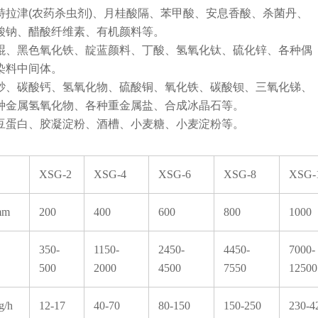
特拉津(农药杀虫剂)、月桂酸隔、苯甲酸、安息香酸、杀菌丹、
醋酸纤维素、有机颜料等。
醌、黑色氧化铁、靛蓝颜料、丁酸、氢氧化钛、硫化锌、各种偶
中间体。
砂、碳酸钙、氢氧化物、硫酸铜、氧化铁、碳酸钡、三氧化锑、
氢氧化物、各种重金属盐、合成冰晶石等。
豆蛋白、胶凝淀粉、酒槽、小麦糖、小麦淀粉等。
XSG-2
XSG-4
XSG-6
XSG-8
XSG-
m
200
400
600
800
1000
350-
1150-
2450-
4450-
7000-
500
2000
4500
7550
12500
/h
12-17
40-70
80-150
150-250
230-4