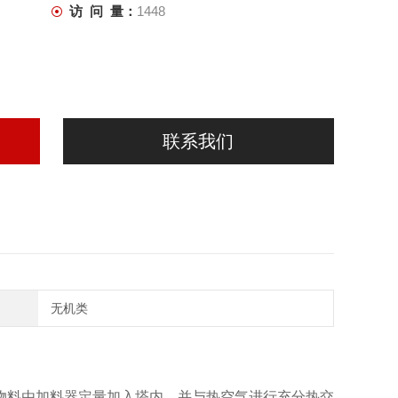
访 问 量：
1448
联系我们
无机类
物料由加料器定量加入塔内，并与热空气进行充分热交