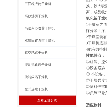
三回程滚筒干燥机
换，较大较
离，成品收
高效沸腾干燥机
氧化铝干燥
1干燥室内
高速离心喷雾干燥机
筛分等工序
2干燥室装
双锥回转真空干燥机
3干燥机底
4能有效控
真空耙式干燥机
性能特点：
◎旋流、流
振动流化床干燥机
◎设备紧凑
◎"小设备，
旋转闪蒸干燥机
◎干燥强度
◎物料停留
盘式连续干燥机
◎负压或微
查看全部分类
适应物料