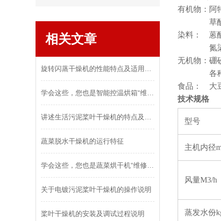
有机物：阿
草酸钠、
染料： 蒽
相关文章
氮染料
无机物：硼
旋转闪蒸干燥机的性能特点及适用物料
各种金属
食品： 大
学会这些，您也是智能控温烘箱“维修员”
技术规格
讲述生活污泥桨叶干燥机的特点及其分类
型号
蔬菜脱水干燥机的运行特征
主机内径m
学会这些，您也是蔬菜烘干机“维修员”
风量M3/h
关于电镀污泥桨叶干燥机的操作说明
蒸发水份kg
桨叶干燥机的安装及调试过程说明