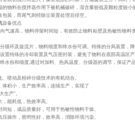
湿的物料在搅拌器作用下被机械破碎，湿含量较低及颗粒度较小
集包装，而尾气则经除尘装置处理后排空。
机
设备优点
周向气速高，物料停留时间短，有效防止物料粘壁及热敏性物料
。
有分级环及旋流片，物料细度和终水份可调。特殊的分风装置，
部设置特殊的冷却装置及气压密封装，避免了物料在底部高温区
制终水份和细度,通过对加料、热风温度、分级器的调节，保证产
化、喷动及粉碎分级技术的有机结合。
，体积小，生产效率高，连续生产，实现了
大生产"。
大，能耗低，热效率高。
时间短，成品质量好，可用于热敏性物料干燥。
负压操作，密闭性好，效率高，消除环境污染。