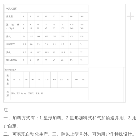
+
气流式喷雾
蒸发量
3
5
10
15
30
50
80
100
浓缩液
5-
8-
15-
22-
45-
75-
120-
150-
≤1.3kg/L
9
15
30
45
90
150
240
300
蒸气
74
117
148
167
235
359
471
539
压缩空气
0.6
0.6
0.9
0.9
1.1
1.6
2
3
风机
6.7
10
10.7
11.5
16
18.5
21
27
辅助电加热
6
9
27
36
48
60
75
99
压力/离心喷雾
蒸
发
15
30
50
80
100
120
300
500
80
1000
1500
量
热
蒸汽、蒸汽 电、电、天然气、重油、煤
源
注：
一、加料方式有：1.星形加料。2.星形加料式和气加输送并用。3.用
户自定。
二、可实现自动化生产。三、除以上型号外、可为用户作特殊设计。