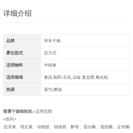
详细介绍
品牌
华丰干燥
雾化型式
压力式
适用物料
中间体
适用领域
食品,制药,石化,冶金,复合肥,氧化铝
热源
蒸汽,燃油
喷雾干燥制粒机
--
适用范围:
<医药>
流浸膏、维生素、动物胶、植物胶、酵母、蛋白酶、脂肪酶、淀粉酶