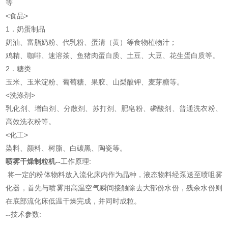
等
<食品>
1．奶蛋制品
奶油、富脂奶粉、代乳粉、蛋清（黄）等食物植物汁；
鸡精、咖啡、速溶茶、鱼猪肉蛋白质、土豆、大豆、花生蛋白质等。
2．糖类
玉米、玉米淀粉、葡萄糖、果胶、山梨酸钾、麦芽糖等。
<洗涤剂>
乳化剂、增白剂、分散剂、苏打剂、肥皂粉、磷酸剂、普通洗衣粉、
高效洗衣粉等。
<化工>
染料、颜料、树脂、白碳黑、陶瓷等。
喷雾干燥制粒机
--
工作原理:
将一定的粉体物料放入流化床内作为晶种，液态物料经泵送至喷咀雾
化器，首先与喷雾用高温空气瞬间接触除去大部份水份，残余水份则
在底部流化床低温干燥完成，并同时成粒。
--
技术参数: