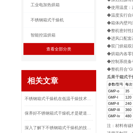
工业电加热烘箱
◆使用温度：蒸汽
◆温度实行自
不锈钢箱式干燥机
◆箱体内壁均
◆整机密封性
智能控温烘箱
◆进风口配套
◆双门烘箱双
查看全部分类
◆烘箱内各零
◆控制系统备
◆整机符合“G
瓜果干箱式干
相关文章
参数/型号
每次
GMP-o
35
GMP-l
120
不锈钢箱式干燥机在低温干燥技术中的创新发展与实践
GMP-ll
240
GMP-lll
360
保养好不锈钢箱式干燥机才是硬道理！
GMP-lv
480
注：材料有碳钢
深入了解下不锈钢箱式干燥机的技术原理