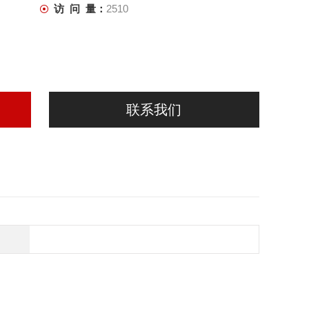
访 问 量：
2510
联系我们