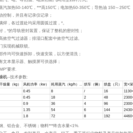
加热50-140℃，***高150℃；电加热50-350℃；导热油 150～250℃
动控制，并且有记录仪记录；
满焊，各过渡处均采用圆弧过渡，*。
好，*的导轨密封装置，保证了整机的密封性；
高效空气过滤器；排湿口配套中效空气过滤。
门实现机械联锁。
部件均可快速拆卸，快速安装，以方便清洗；
有文本显示器、触摸屏可供选择；
MP"要求.
燥机
--技术参数:
干燥量（kg）
风机功率（kw）
耗用蒸汽（kg/h）...
烘车（辆）
烘盘（只）
宽×
0.45
8
/
16
1130
0.45
18
2
48
2300
0.9
36
4
96
2300
1.35
54
6
144
2430
1.8
72
8
192
4460
、铝合金、不锈钢；物料***终含水量<1%.