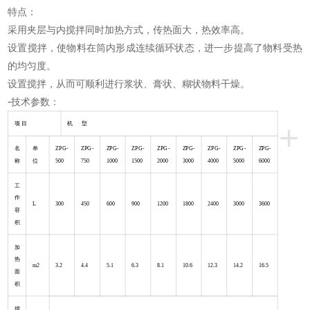
特点：
采用夹层与内搅拌同时加热方式，传热面大，热效率高。
设置搅拌，使物料在筒内形成连续循环状态，进一步提高了物料受热
的均匀度。
设置搅拌，从而可顺利进行浆状、膏状、糊状物料干燥。
-
技术参数：
+
项 目
机 型
名
单
ZPG-
ZPG-
ZPG-
ZPG-
ZPG-
ZPG-
ZPG-
ZPG-
ZPG-
称
位
500
750
1000
1500
2000
3000
4000
5000
6000
工
作
L
300
450
600
900
1200
1800
2400
3000
3600
容
积
加
热
m2
3.2
4.4
5.1
6.3
8.1
10.6
12.3
14.2
16.5
面
积
搅