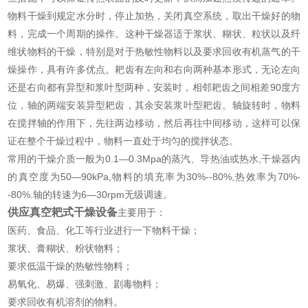
物料干燥到规定水分时，停止加热，关闭真空系统，取出干燥好的物
料，完成一个周期的操作。这种干燥器适于浆状、糊状、粒状以及纤
维状物料的干燥，特别是对于热敏性物料以及要求回收有机蒸气的干
燥操作，具有许多优点。耙齿有左向和右向两种基本形式，无论左向
还是右向都有异型和浆叶型两种，安装时，相邻耙齿之间相差90度方
位，轴的两端安装异型耙齿，其余安装浆叶型耙齿。轴旋转时，物料
在搅拌轴的作用下，先往两边移动，然后再往中间移动，这样可以保
证在整个干燥过程中，物料一直处于均匀的搅拌状态。
常用的干燥介质一般为0.1—0.3Mpa的蒸汽、导热油或热水,干燥器内
的真空度为50—90kPa,物料的填充率为30%--80%,热效率为70%-
-80%.轴的转速为6—30rpm无级调速。
供应真空耙式干燥设备
主要用于：
医药、食品、化工等行业进行一下物料干燥；
浆状、膏糊状、粉状物料；
要求低温干燥的热敏性物料；
易氧化、易爆、强刺激、剧毒物料；
要求回收有机溶剂的物料。