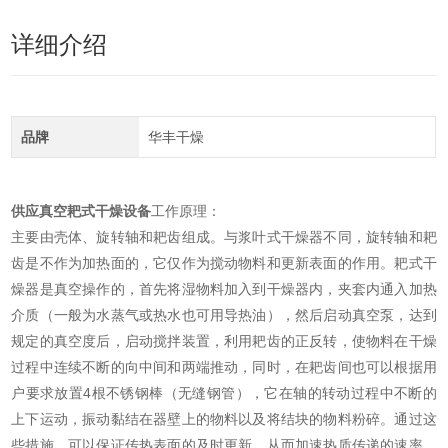
详细介绍
品牌
华丰干燥
供应真空耙式干燥设备
工作原理：
主要由壳体、旋转轴和耙齿组成。与浆叶式干燥器不同，旋转轴和耙
齿是不作为加热面的，它仅作为搅动物料和更新表面的作用。耙式干
燥器是真空操作的，首先将湿物料加入到干燥器内，夹套内通入加热
介质（一般为水蒸气或热水也可用导热油），然后启动真空泵，达到
规定的真空度后，启动搅拌装置，利用耙齿的正反转，使物料在干燥
过程中连续不断的向中间和两端推动，同时，在耙齿间也可以根据用
户要求放置4根不锈钢棒（无缝钢管），它在轴的转动过程中不断的
上下运动，振动黏结在器壁上的物料以及将结块的物料粉碎。通过这
些措施，可以保证传热表面的及时更新，从而加速热质传递的速率。