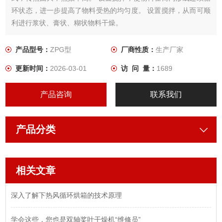
环状态，进一步提高了物料受热的均匀度。 设置搅拌，从而可顺
利进行浆状、膏状、糊状物料干燥。
产品型号：
ZPG型
厂商性质：
生产厂家
更新时间：
2026-03-01
访 问 量：
1689
产品咨询
联系我们
产品分类
相关文章
深入了解下热风循环烘箱的技术原理
学会这些，您也是双轴桨叶干燥机“维修员”