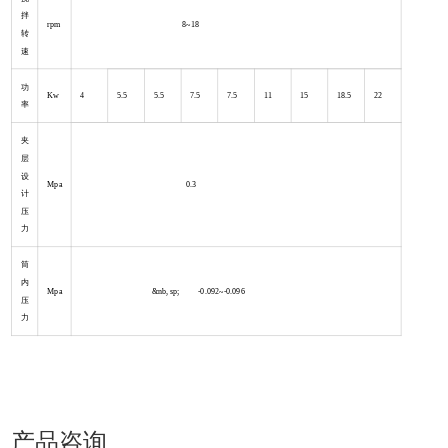
拌
rpm
8~18
转
速
功
Kw
4
5.5
5.5
7.5
7.5
11
15
18.5
22
率
夹
层
设
Mpa
0.3
计
压
力
筒
内
Mpa
&nb, sp; -0.092~-0.096
压
力
产品咨询