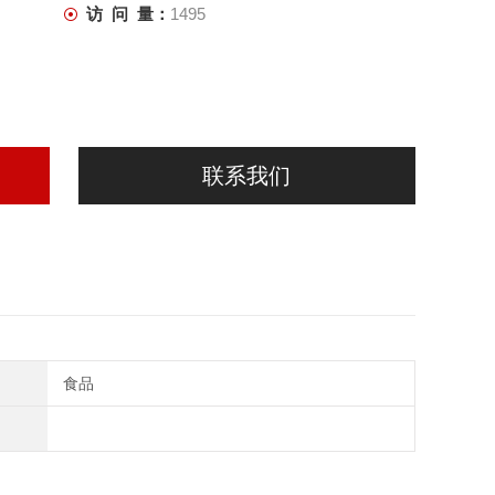
访 问 量：
1495
联系我们
食品