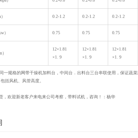
pa）
0.2-0.8
0.2-0.8
0.2-0.8
h）
0.2-1.2
0.2-1.2
0.2-1.2
kw）
0.75
0.75
0.75
12×1.81
12×1.81
12×1.81
m）
×1. 9
×1. 9
×1. 9
表中同一规格的网带干燥机加料台，中间台．出料台三台串联使用，保证蔬
不包括风机、风管高度。
货，欢迎新老客户来电来公司考察，带料试机，咨询！：杨华
询