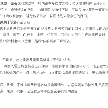
蔬菜烘干设备
属厢式结构，厢内设有多层传送带，传送带在厢内循环运动
送带上，通过链条的传动，由链翻倒入物料下层，下层反向交替逐一直翻
和逆流物料接触，进行传质传热，从而达到去除水份的目的。
蔬菜烘干设备
产品介绍：
式干燥机基础上研究开发的型设备，具有较强的针对性，实用性，能源
、南瓜、魔芋、白萝卜、山药、竹笋等。我们在为用户生产制作设备时，
用户设计制作出z适用．品质z佳的蔬菜干燥设备。
、干燥床、热交换器及排湿风机等主要部件组成。
．冷空气通过热交换器进行加热，采用科学合理的循环方式，使热空气
循环风机的作用下进行热风循环，z后排出低温高湿度的空气，平稳高效
压、风量、干燥温度网带运转速度均可调节．以适应蔬菜的特性及品质要
点，采用不同的工艺流程及添加配套必要的辅助设备