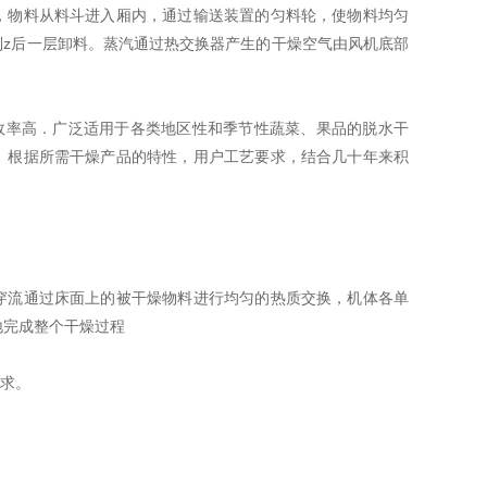
，物料从料斗进入厢内，通过输送装置的匀料轮，使物料均匀
到z后一层卸料。蒸汽通过热交换器产生的干燥空气由风机底部
效率高．广泛适用于各类地区性和季节性蔬菜、果品的脱水干
 根据所需干燥产品的特性，用户工艺要求，结合几十年来积
穿流通过床面上的被干燥物料进行均匀的热质交换，机体各单
地完成整个干燥过程
求。