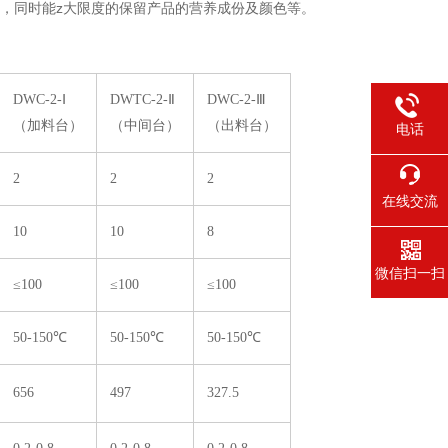
，同时能z大限度的保留产品的营养成份及颜色等。
DWC-2-Ⅰ
DWTC-2-Ⅱ
DWC-2-Ⅲ
（加料台）
（中间台）
（出料台）
电话
2
2
2
在线交流
10
10
8
微信扫一扫
≤100
≤100
≤100
50-150℃
50-150℃
50-150℃
656
497
327.5