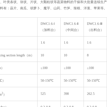
、叶类条状、块状、片状、大颗粒状等蔬菜物料的干燥和大批量连续生产
料有：蒜片、南瓜、胡萝卜、魔芋、山药、竹笋、辣根、洋葱、苹果等。
DWC1.6-Ⅰ
DWC1.6-Ⅱ
DWC1.6-Ⅲ
（加料台）
（中间台）
（出料台）
）
1.6
1.6
1.6
g section length（m）
10
10
8
m）
≤100
≤100
≤100
℃）
50-150℃
50-150℃
50-150℃
2
525
398
262.5
m
）