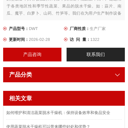
于各类地区性和季节性蔬菜、果品的脱水干燥。如：蒜片、南
瓜、魔芋、白萝卜、山药、竹笋等。我们在为用户生产制作设备
时， 根据所需干燥产品的特性，用户工艺要求，结合几十年来积
累的经验，为用户设计制作出Z适用．品质Z佳的蔬菜干燥设备。
产品型号：
DWT
厂商性质：
生产厂家
更新时间：
2026-02-28
访 问 量：
1322
产品咨询
联系我们
产品分类
相关文章
如何维护和清洁蔬菜脱水干燥机：保持设备效率和食品安全
使用蔬菜脱水干燥机可以带来哪些好处和优势？