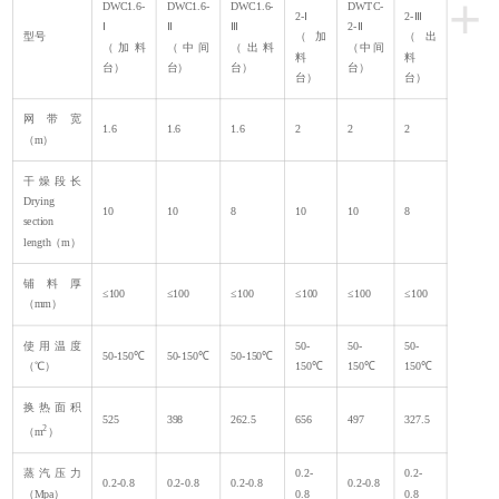
+
DWC1.6-
DWC1.6-
DWC1.6-
DWTC-
2-Ⅰ
2-Ⅲ
Ⅰ
Ⅱ
Ⅲ
2-Ⅱ
型号
（加
（出
（加料
（中间
（出料
（中间
料
料
台）
台）
台）
台）
台）
台）
网带宽
1.6
1.6
1.6
2
2
2
（m）
干燥段长
Drying
10
10
8
10
10
8
section
length（m）
铺料厚
≤100
≤100
≤100
≤100
≤100
≤100
（mm）
使用温度
50-
50-
50-
50-150℃
50-150℃
50-150℃
（℃）
150℃
150℃
150℃
换热面积
525
398
262.5
656
497
327.5
2
（m
）
蒸汽压力
0.2-
0.2-
0.2-0.8
0.2-0.8
0.2-0.8
0.2-0.8
（Mpa）
0.8
0.8