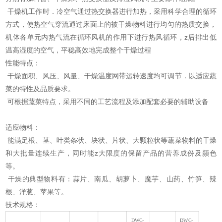
干燥机工作时．冷空气通过热交换器进行加热，采用科学合理的循环
方式，使热空气穿流通过床面上的被干燥物料进行均匀的热质交换，
机体各单元内热气流在循环风机的作用下进行热风循环，z后排出低
温高湿度的空气，平稳高效地完成整个干燥过程
性能特点：
干燥面积、风压、风量、干燥温度网带运转速度均可调节．以适应蔬
菜的特性及品质要求。
可根据蔬菜特点，采用不同的工艺流程及添加配套必要的辅助设备
适应物料：
能满足根、茎、叶类条状、块状、片状、大颗粒状等蔬菜物料的干燥
和大批量连续生产，同时能z大限度的保留产品的营养成份及颜色
等。
干燥的典型物料有：蒜片、南瓜、胡萝卜、魔芋、山药、竹笋、辣
根、洋葱、苹果等。
技术规格：
DWC-
DWC-