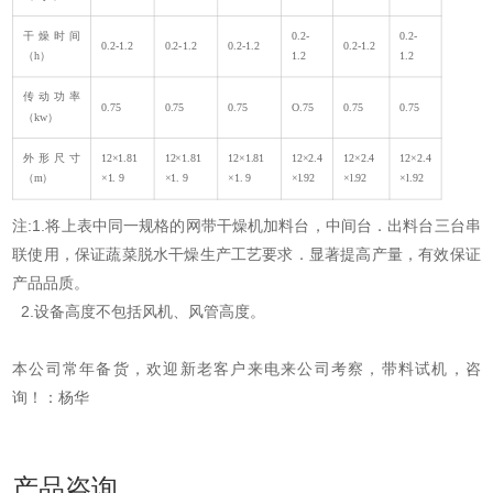
干燥时间
0.2-
0.2-
0.2-1.2
0.2-1.2
0.2-1.2
0.2-1.2
（h）
1.2
1.2
传动功率
0.75
0.75
0.75
O.75
0.75
0.75
（kw）
外形尺寸
12×1.81
12×1.81
12×1.81
12×2.4
12×2.4
12×2.4
（m）
×1. 9
×1. 9
×1. 9
×l.92
×l.92
×l.92
注:1.将上表中同一规格的网带干燥机加料台，中间台．出料台三台串
联使用，保证蔬菜脱水干燥生产工艺要求．显著提高产量，有效保证
产品品质。
2.设备高度不包括风机、风管高度。
本公司常年备货，欢迎新老客户来电来公司考察，带料试机，咨
询！：杨华
产品咨询