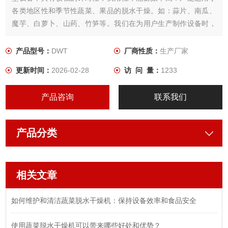
各类地区性和季节性蔬菜、果品的脱水干燥。如：蒜片、南瓜、
魔芋、白萝卜、山药、竹笋等。我们在为用户生产制作设备时，
根据所需干燥产品的特性，用户工艺要求，结合几十年来积累的
经验，为用户设计制作出Z适用．品质Z佳的蔬菜干燥设备。
产品型号：
DWT
厂商性质：
生产厂家
更新时间：
2026-02-28
访 问 量：
1233
产品咨询
联系我们
产品分类
相关文章
如何维护和清洁蔬菜脱水干燥机：保持设备效率和食品安全
使用蔬菜脱水干燥机可以带来哪些好处和优势？