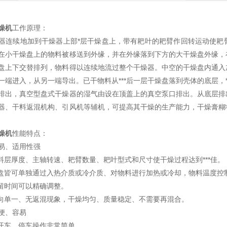
燥机
工作原理：
器连续地加到干燥器上部*层干燥盘上，带有耙叶的耙臂作回转运动使耙
在小干燥盘上的物料被移送到外缘，并在外缘落到下方的大干燥盘外缘，
盘上下交替排列，物料得以连续地流过整个干燥器。中空的干燥盘内通入
一端进入，从另一端导出。已干物料从***后一层干燥盘落到壳体的底层，
排出，真空型盘式干燥器的湿气由设在顶盖上的真空泵口排出。从底层排
器、干料返混机构、引风机等辅机，可提高其干燥的生产能力，干燥膏糊
燥机
性能特点：
易、适用性强
整料层厚度、主轴转速、耙臂数量、耙叶型式和尺寸使干燥过程达到***佳。
燥盘皆可单独通过入热介质或冷介质、对物料进行加热或冷却，物料温度控
停留时间可以精确调整。
流向单一、无返混现象，干燥均匀、质量稳定、不需要再混合。
便、容易
的开车、停车操作非常简单。