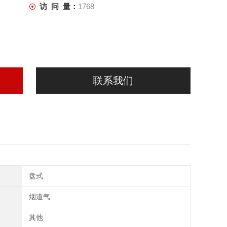
访 问 量：
1768
联系我们
盘式
烟道气
其他