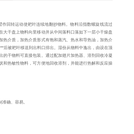
臂作回转运动使耙叶连续地翻抄物料。物料沿指数螺旋线流过
在大干盘上物料向里移动并从中间落料口落如下一层小干燥盘
加热介质，加热介质形式有饱和蒸汽、热水和导热油，加热介
***后被耙叶移送到出料口排出。湿份从物料中逸出，由设在顶
出的干物料可直接包装。通过配加翅片加热器、溶剂回收冷凝
状和热敏性物料，可方便地回收溶剂，并能进行热解和反应操
制准确、容易。