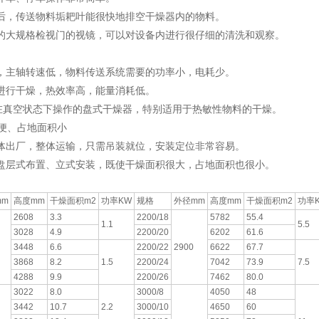
料后，传送物料垢耙叶能很快地排空干燥器内的物料。
殊的大规格检视门的视镜，可以对设备内进行很仔细的清洗和观察。
薄，主轴转速低，物料传送系统需要的功率小，电耗少。
热进行干燥，热效率高，能量消耗低。
在真空状态下操作的盘式干燥器，特别适用于热敏性物料的干燥。
便、占地面积小
整体出厂，整体运输，只需吊装就位，安装定位非常容易。
燥盘层式布置、立式安装，既使干燥面积很大，占地面积也很小。
mm
高度mm
干燥面积m2
功率KW
规格
外径mm
高度mm
干燥面积m2
功率
2608
3.3
2200/18
5782
55.4
1.1
5.5
3028
4.9
2200/20
6202
61.6
3448
6.6
2200/22
2900
6622
67.7
3868
8.2
1.5
2200/24
7042
73.9
7.5
4288
9.9
2200/26
7462
80.0
3022
8.0
3000/8
4050
48
3442
10.7
2.2
3000/10
4650
60