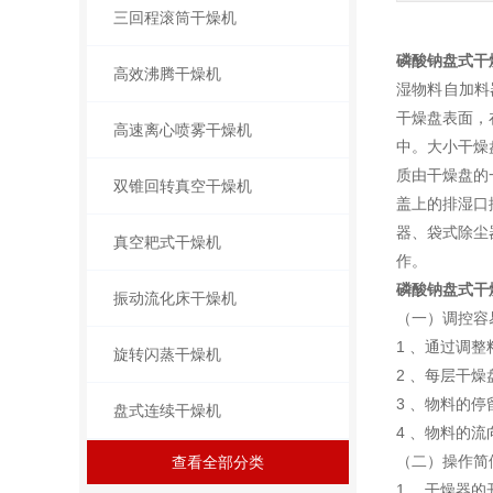
三回程滚筒干燥机
磷酸钠盘式干
高效沸腾干燥机
湿物料自加料
干燥盘表面，
高速离心喷雾干燥机
中。大小干燥
质由干燥盘的
双锥回转真空干燥机
盖上的排湿口
器、袋式除尘
真空耙式干燥机
作。
磷酸钠盘式干
振动流化床干燥机
（一）调控容
1 、通过调
旋转闪蒸干燥机
2 、每层干
3 、物料的
盘式连续干燥机
4 、物料的
（二）操作简
查看全部分类
1 、干燥器