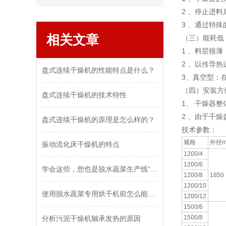
2 、停止进
3 、通过特
相关文章
（三）能耗低
1 、料层很
2 、以传导
盘式连续干燥机的性能特点是什么？
3、真空型：
（四）安装方
盘式连续干燥机的技术特性
1、 干燥器
2 、由于干
盘式连续干燥机的原理是怎么样的？
技术参数：
规格
外径
振动流化床干燥机的特点
1200/4
1200/6
学会这些，您也是脱水蔬菜生产线“维修员”
1200/8
1850
1200/10
使用脱水蔬菜专用烘干机前怎么能不了解这些！
1200/12
1500/6
1500/8
分析污泥干燥机轴承发热的原因