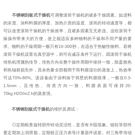
不锈钢刮板式干燥机
可调整滚筒干燥机的诸多干燥因素。如进料
的浓度、涂料料膜的厚度、加热介质的温度、滚筒的转动速度等，都
可以改变滚筒干燥机的干燥效率，且诸多因素互无牵连。这给滚筒干
燥操作带来大的方便，使之能适应多种物料的干燥和不同产量的要
求。物料的干燥周期一般只有10-300秒，在适合于热敏性物料。若将
滚筒干燥机设置在真空器中，则可在减压条件下运行。因滚筒干燥机
传热机理属热传导，传热方向在整个操作周期中保持一致，除盖散热
和热辐射损失外，其余热量全部都用于筒料膜湿分的蒸发上，热效率
可达70%-80%。该设备由于涂料抹于筒壁的料膜很薄，一般在0.3-
1.5mm，且传热、传质方向一致，料膜表面可保持20-
70kg.H2O/m2.h的蒸发强。
不锈钢刮板式干燥机
的维护及调试：
◎定期检查旋转部件转动灵活性，是否有卡阻现象。链轮等部件
要定期加上润滑脂，定期校正压力表等计量器件误差。对三角带传动