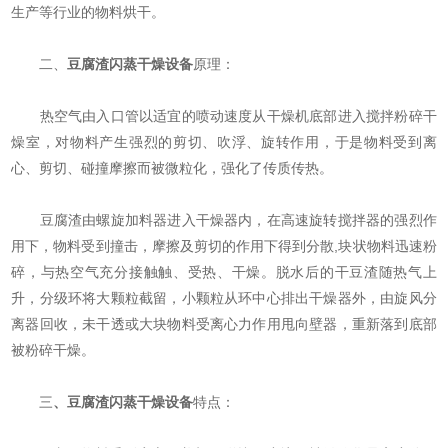
生产等行业的物料烘干。
二、
豆腐渣闪蒸干燥设备
原理：
热空气由入口管以适宜的喷动速度从干燥机底部进入搅拌粉碎干
燥室，对物料产生强烈的剪切、吹浮、旋转作用，于是物料受到离
心、剪切、碰撞摩擦而被微粒化，强化了传质传热。
豆腐渣由螺旋加料器进入干燥器内，在高速旋转搅拌器的强烈作
用下，物料受到撞击，摩擦及剪切的作用下得到分散,块状物料迅速粉
碎，与热空气充分接触触、受热、干燥。脱水后的干豆渣随热气上
升，分级环将大颗粒截留，小颗粒从环中心排出干燥器外，由旋风分
离器回收，未干透或大块物料受离心力作用甩向壁器，重新落到底部
被粉碎干燥。
三
、
豆腐渣闪蒸干燥设备
特点：