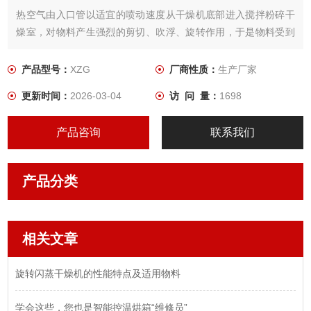
热空气由入口管以适宜的喷动速度从干燥机底部进入搅拌粉碎干
燥室，对物料产生强烈的剪切、吹浮、旋转作用，于是物料受到
离心、剪切、碰撞摩擦而被微粒化，强化了传质传热。
产品型号：
XZG
厂商性质：
生产厂家
更新时间：
2026-03-04
访 问 量：
1698
产品咨询
联系我们
产品分类
相关文章
旋转闪蒸干燥机的性能特点及适用物料
学会这些，您也是智能控温烘箱“维修员”