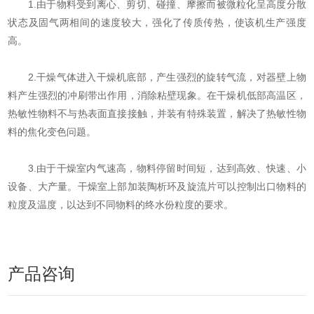
1.由于物料受到离心、剪切、碰撞、摩擦而被微粒化呈高度分散
状态及固气两相间的速度较大，强化了传质传热，使该机生产强度
高。
2.干燥气体进入干燥机底部，产生强烈的旋转气流，对器壁上物
料产生强烈的冲刷带出作用，消除粘壁现象。在干燥机低部高温区，
热敏性物料不与热表面直接接触，并装有特殊装置，解决了热敏性物
料的焦化变色问题。
3.由于干燥室内气速高，物料停留时间短，达到高效、快速、小
设备、大产量。干燥室上部加装陶析环及旋流片可以控制出口物料的
粒度及温度，以达到不同物料的终水份粒度的要求。
产品咨询