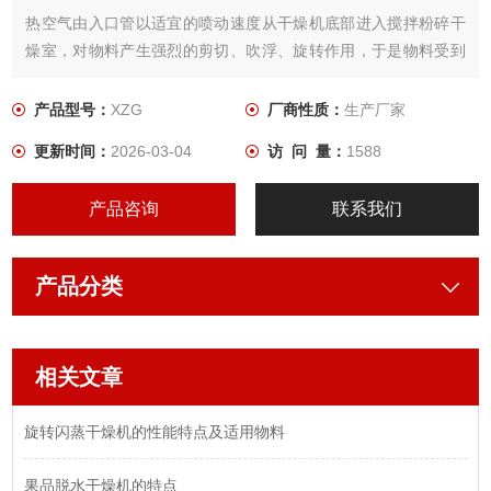
热空气由入口管以适宜的喷动速度从干燥机底部进入搅拌粉碎干
燥室，对物料产生强烈的剪切、吹浮、旋转作用，于是物料受到
离心、剪切、碰撞摩擦而被微粒化，强化了传质传热。
产品型号：
XZG
厂商性质：
生产厂家
更新时间：
2026-03-04
访 问 量：
1588
产品咨询
联系我们
产品分类
相关文章
旋转闪蒸干燥机的性能特点及适用物料
果品脱水干燥机的特点