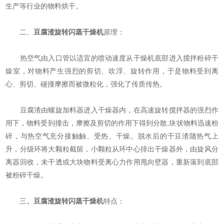
生产等行业的物料烘干。
二、
豆腐渣旋转闪蒸干燥机
原理：
热空气由入口管以适宜的喷动速度从干燥机底部进入搅拌粉碎干
燥室，对物料产生强烈的剪切、吹浮、旋转作用，于是物料受到离
心、剪切、碰撞摩擦而被微粒化，强化了传质传热。
豆腐渣由螺旋加料器进入干燥器内，在高速旋转搅拌器的强烈作
用下，物料受到撞击，摩擦及剪切的作用下得到分散,块状物料迅速粉
碎，与热空气充分接触触、受热、干燥。脱水后的干豆渣随热气上
升，分级环将大颗粒截留，小颗粒从环中心排出干燥器外，由旋风分
离器回收，未干透或大块物料受离心力作用甩向壁器，重新落到底部
被粉碎干燥。
三
、
豆腐渣旋转闪蒸干燥机
特点：