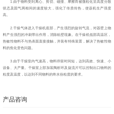
1.由于物料受到离心、剪切、碰撞、摩擦而被微粒化呈高度分散
状态及固气两相间的速度较大，强化了传质传热，使该机生产强度
高。
2.干燥气体进入干燥机底部，产生强烈的旋转气流，对器壁上物
料产生强烈的冲刷带出作用，消除粘壁现象。在干燥机低部高温区，
热敏性物料不与热表面直接接触，并装有特殊装置，解决了热敏性物
料的焦化变色问题。
3.由于干燥室内气速高，物料停留时间短，达到高效、快速、小
设备、大产量。干燥室上部加装陶析环及旋流片可以控制出口物料的
粒度及温度，以达到不同物料的终水份粒度的要求。
产品咨询