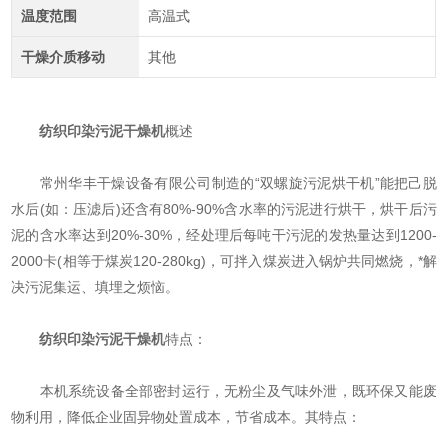
温度范围
高温式
干燥介质移动
其他
纺织印染污泥干燥机
概述
常州华丰干燥设备有限公司制造的“双螺旋污泥烘干机”能把己脱
水后(如：压滤后)还含有80%-90%含水率的污泥进行烘干，烘干后污
泥的含水率达到20%-30%，经处理后每吨干污泥的发热量达到1200-
2000卡(相等于煤炭120-280kg)，可拌入煤炭进入锅炉共同燃烧，*解
决污泥集运、填埋之烦恼。
纺织印染污泥干燥机
特点：
本机系统设备全部密封运行，无粉尘及气味外泄，既环保又能废
物利用，降低企业固异物处置成本，节省成本。其特点：