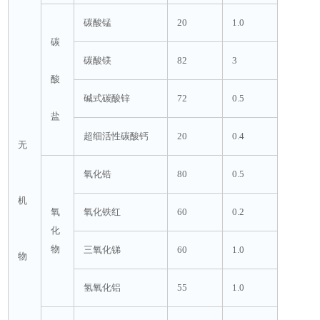
碳酸锰
20
1.0
碳
碳酸镁
82
3
酸
碱式碳酸锌
72
0.5
盐
超细活性碳酸钙
20
0.4
无
氧化锆
80
0.5
机
氧
氧化铁红
60
0.2
化
物
三氧化锑
60
1.0
物
氢氧化铝
55
1.0