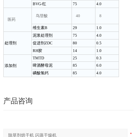
BVG-红
75
4.0
鸟苷酸
40
8
医药
维生素B
29
1.0
泥浆处理剂
75
4.0
处理剂
促进剂ZDC
80
0.5
RH胶
14
1.0
TMTD
25
0.3
啤酒酵母泥
85
6.0
添加剂
磷酸氢钙
85
4.0
产品咨询