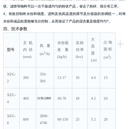
状、滤饼等物料可以一次干
燥成均匀的粉状产品，省去了粉碎、筛分等工序。
4、有效控制终水份和细度。进料及热风温度的调节及分级器的协调统一，对终
水份和成品粒度能够充分控
制，从而保证了产品的湿含量及细度均匀*。
四、技术参数
+
大
占地
主机
水份蒸
实际
风量
高
面积
型号
内径
发量
功率
3
度
(m
/h)
2
(mm)
(kg/h)
(kw)
(m
)
(m)
XZG-
350-
200
12-17
10
4.0
15
2
500
XZG-
400
1150-2000
40-70
18
4.2
20
4
XZG-
2800-
600
90-150
25
5.2
28
6
4700