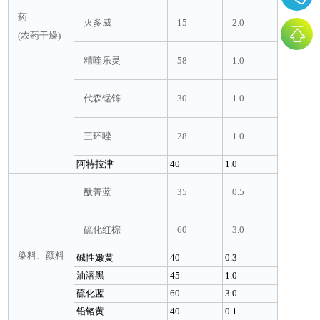
药
灭多威
15
2.0
(农药干燥)
精喹乐灵
58
1.0
代森锰锌
30
1.0
三环唑
28
1.0
阿特拉津
40
1.0
酞菁蓝
35
0.5
硫化红棕
60
3.0
染料、颜料
碱性嫩黄
40
0.3
油溶黑
45
1.0
硫化蓝
60
3.0
铅铬黄
40
0.1