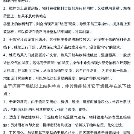
轴承的使用寿命。
2、搅拌齿上设置刮板。物料在被搅抖齿旋转粉碎的同时，又被抛向器壁，粘在
壁面上，如果不及时将粘在
器壁上的物料刮下，则会出现严重“结疤“现象，导致不能正常操作。搅拌齿上安
装刮板，可以保证在物料与器壁粘结牢固前，将其剥落。
3、干燥室顶部设置分级环。其作用主要是将颗粒较大、还没有干燥的物料分离
挡下，继续进行干燥，从而
保证满足产品粒度分布窄、湿含量均匀*的要求。
4、锥底热风入口处设置冷却夹套。热风开始与物料接触处，温度很高，一般接
近热空气的温度，远远高于
床层中的温度，操作中难免出现少部分物料在环隙附
近粘结，停留时间过长，从而导致物料变质，甚至产生熔化， 为避免这一现象，
增加设计局部夹套，可以降低该处器壁的温度，使操作得以顺利进行。
由于闪蒸干燥机以上结构特点，使其性能较其它干燥机存在以下优
点：
1、干燥强度高。由于物科受离心、剪切、碰撞、磨擦而被微粒化，呈高分散状
态，气固两相间的相对速度
较大，强化了传质、传热。
2、适宜于热敏性物料。干燥机底部高温区气速高、物料很难与热表面直接接
触；另外附有冷却夹套、搅拌
齿配有利板这一切解决了物料粘壁、焦化之忱。
3、工艺简化。与运用其它类型的干燥机相比，用闪蒸干燥机干燥膏糊状、泥浆