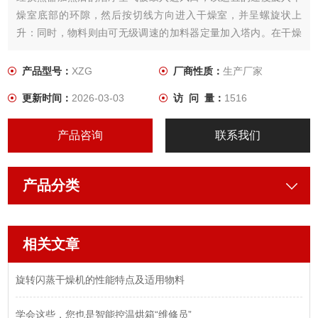
燥室底部的环隙，然后按切线方向进入干燥室，并呈螺旋状上
升：同时，物料则由可无级调速的加料器定量加入塔内。在干燥
塔内，物料与热空气进行充分、高效的质热变换，被干燥的粉状
物料随同热风一起输送至分离器，其中成品收集包装，而尾气则
产品型号：
XZG
厂商性质：
生产厂家
进一步经除尘装置处理后排空。
更新时间：
2026-03-03
访 问 量：
1516
产品咨询
联系我们
产品分类
相关文章
旋转闪蒸干燥机的性能特点及适用物料
学会这些，您也是智能控温烘箱“维修员”