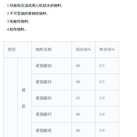
1.经板框压滤或离心机脱水的物料;
2.不可泵抽的膏糊状物料;
3.热敏性物料;
4.粘性物料。
类别
物料名称
初水份%
终水份%
硬脂酸钡
40
0.5
硬脂酸锌
40
0.5
硬
硬脂酸铝
45
2.0
盐
硬脂酸钙
40
2.0
硬脂酸镁
40
5.0