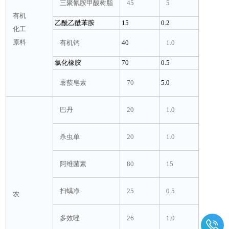
三聚氰胺甲酸树脂
45
5
有机
乙酰乙酰苯胺
15
0.2
化工
原料
有机钙
40
1.0
氯化橡胶
70
0.5
薯蓣皂素
70
5.0
巴丹
20
1.0
杀虫单
20
1.0
阿维菌素
80
15
扫螨净
25
0.5
农
多效唑
26
1.0