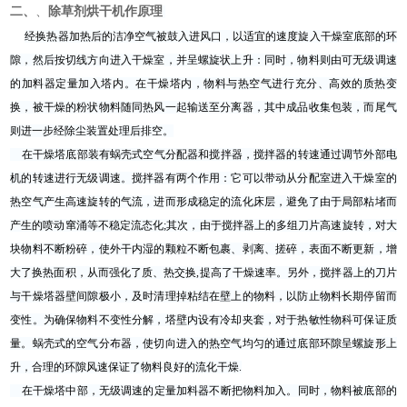
二、
、
除草剂烘干机
作原理
经换热器加热后的洁净空气被鼓入进风口，以适宜的速度旋入干燥室底部的环
隙，然后按切线方向进入干燥室，并呈螺旋状上升：同时，物料则由可无级调速
的加料器定量加入塔内。在干燥塔内，物料与热空气进行充分、高效的质热变
换，被干燥的粉状物料随同热风一起输送至分离器，其中成品收集包装，而尾气
则进一步经除尘装置处理后排空。
在干燥塔底部装有蜗壳式空气分配器和搅拌器，搅拌器的转速通过调节外部电
机的转速进行无级调速。搅拌器有两个作用：它可以带动从分配室进入干燥室的
热空气产生高速旋转的气流，进而形成稳定的流化床层，避免了由于局部粘堵而
产生的喷动窜涌等不稳定流态化;其次，由于搅拌器上的多组刀片高速旋转，对大
块物料不断粉碎，使外干内湿的颗粒不断包裹、剥离、搓碎，表面不断更新，增
大了换热面积，从而强化了质、热交换,提高了干燥速率。另外，搅拌器上的刀片
与干燥塔器壁间隙极小，及时清理掉粘结在壁上的物料，以防止物料长期停留而
变性。为确保物料不变性分解，塔壁内设有冷却夹套，对于热敏性物科可保证质
量。蜗壳式的空气分布器，使切向进入的热空气均匀的通过底部环隙呈螺旋形上
升，合理的环隙风速保证了物料良好的流化干燥.
在干燥塔中部，无级调速的定量加料器不断把物料加入。同时，物料被底部的