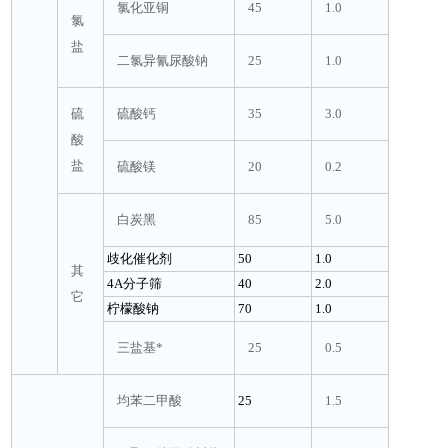
氯化亚铜
45
1.0
氯
盐
二氯异氰尿酸钠
25
1.0
硫
硫酸钙
35
3.0
酸
盐
硫酸镁
20
0.2
白炭黑
85
5.0
歧化催化剂
50
1.0
其
4A分子筛
40
2.0
它
柠檬酸钠
70
1.0
三盐基*
25
0.5
均苯二甲酸
25
1.5