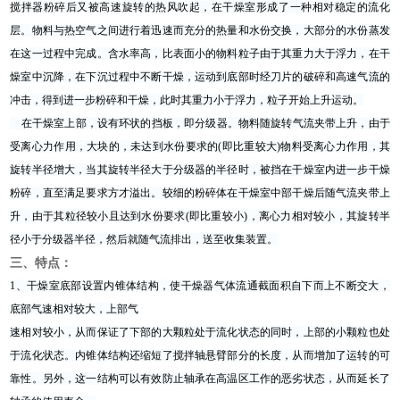
搅拌器粉碎后又被高速旋转的热风吹起，在干燥室形成了一种相对稳定的流化
层。物料与热空气之间进行着迅速而充分的热量和水份交换，大部分的水份蒸发
在这一过程中完成。含水率高，比表面小的物料粒子由于其重力大于浮力，在干
燥室中沉降，在下沉过程中不断干燥，运动到底部时经刀片的破碎和高速气流的
冲击，得到进一步粉碎和干燥，此时其重力小于浮力，粒子开始上升运动。
在干燥室上部，设有环状的挡板，即分级器。物料随旋转气流夹带上升，由于
受离心力作用，大块的，未达到水份要求的(即比重较大)物料受离心力作用，其
旋转半径增大，当其旋转半径大于分级器的半径时，被挡在干燥室内进一步干燥
粉碎，直至满足要求方才溢出。较细的粉碎体在干燥室中部干燥后随气流夹带上
升，由于其粒径较小且达到水份要求(即比重较小)，离心力相对较小，其旋转半
径小于分级器半径，然后就随气流排出，送至收集装置。
三、特点：
1、干燥室底部设置内锥体结构，使干燥器气体流通截面积自下而上不断交大，
底部气速相对较大，上部气
速相对较小，从而保证了下部的大颗粒处于流化状态的同时，上部的小颗粒也处
于流化状态。内锥体结构还缩短了搅拌轴悬臂部分的长度，从而增加了运转的可
靠性。另外，这一结构可以有效防止轴承在高温区工作的恶劣状态，从而延长了