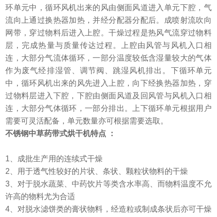
环单元中，循环风机出来的风由侧面风道进入单元下腔，气
流向上通过换热器加热，并经分配器分配后。成喷射流吹向
网带，穿过物料后进入上腔。干燥过程是热风气流穿过物料
层，完成热量与质量传达过程。上腔由风管与风机入口相
连，大部分气流体循环，一部分温度较低含湿量较大的气体
作为废气经排湿管、调节阀、跳湿风机排出。下循环单元
中，循环风机出来的风先进入上腔，向下经换热器加热，穿
过物料层进入下腔，下腔由侧面风道及回风管与风机入口相
连，大部分气体循环，一部分排出。上下循环单元根据用户
需要可灵活配备，单元数量亦可根据需要选取。
不锈钢中草药带式烘干机特点 ：
1、成批生产用的连续式干燥
2、用于透气性较好的片状、条状、颗粒状物料的干燥
3、对于脱水蔬菜、中药饮片等类含水率高、而物料温度不允
许高的物料尤为合适
4、对脱水滤饼类的膏状物料，经造粒或制成条状后亦可干燥