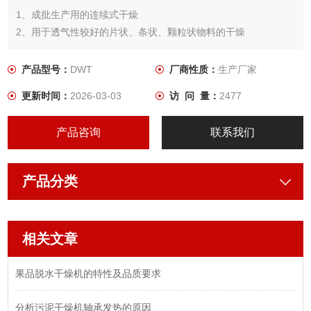
1、成批生产用的连续式干燥
2、用于透气性较好的片状、条状、颗粒状物料的干燥
3、对于脱水蔬菜、中药饮片等类含水率高、而物料温度不允许高
的物料尤为合适
产品型号：
DWT
厂商性质：
生产厂家
4、对脱水滤饼类的膏状物料，经造粒或制成条状后亦可干燥5、
更新时间：
2026-03-03
访 问 量：
2477
该系列干燥机具有干燥速度快、蒸发强度高、产品质量好的优点
产品咨询
联系我们
产品分类
相关文章
果品脱水干燥机的特性及品质要求
分析污泥干燥机轴承发热的原因