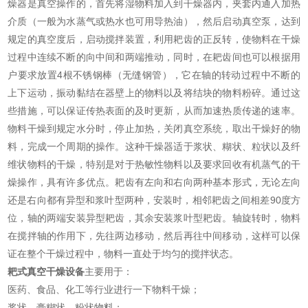
燥器是真空操作的，首先将湿物料加入到干燥器内，夹套内通入加热
介质（一般为水蒸气或热水也可用导热油），然后启动真空泵，达到
规定的真空度后，启动搅拌装置，利用耙齿的正反转，使物料在干燥
过程中连续不断的向中间和两端推动，同时，在耙齿间也可以根据用
户要求放置4根不锈钢棒（无缝钢管），它在轴的转动过程中不断的
上下运动，振动黏结在器壁上的物料以及将结块的物料粉碎。通过这
些措施，可以保证传热表面的及时更新，从而加速热质传递的速率。
物料干燥到规定水分时，停止加热，关闭真空系统，取出干燥好的物
料，完成一个周期的操作。这种干燥器适于浆状、糊状、粒状以及纤
维状物料的干燥，特别是对于热敏性物料以及要求回收有机蒸气的干
燥操作，具有许多优点。耙齿有左向和右向两种基本形式，无论左向
还是右向都有异型和浆叶型两种，安装时，相邻耙齿之间相差90度方
位，轴的两端安装异型耙齿，其余安装浆叶型耙齿。轴旋转时，物料
在搅拌轴的作用下，先往两边移动，然后再往中间移动，这样可以保
证在整个干燥过程中，物料一直处于均匀的搅拌状态。
耙式真空干燥设备
主要用于：
医药、食品、化工等行业进行一下物料干燥；
浆状、膏糊状、粉状物料；