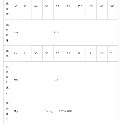
热
m2
3.2
4.4
5.1
6.3
8.1
10.6
12.3
14.2
16.5
面
积
搅
拌
rpm
8~18
转
速
功
Kw
4
5.5
5.5
7.5
7.5
11
15
18.5
22
率
夹
层
设
Mpa
0.3
计
压
力
筒
内
Mpa
&nb, sp; -0.092~-0.096
压
力