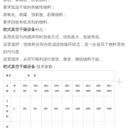
要求低温干燥的热敏性物料；
易氧化、易爆、强刺激、剧毒物料；
要求回收有机溶剂的物料。
耙式真空干燥设备
特点：
采用夹层与内搅拌同时加热方式，传热面大，热效率高。
设置搅拌，使物料在筒内形成连续循环状态，进一步提高了物料受热
的均匀度。
设置搅拌，从而可顺利进行浆状、膏状、糊状物料干燥。
耙式真空干燥设备
-技术参数：
+
项 目
机 型
名
单
ZPG-
ZPG-
ZPG-
ZPG-
ZPG-
ZPG-
ZPG-
ZPG-
ZPG-
称
位
500
750
1000
1500
2000
3000
4000
5000
6000
工
作
L
300
450
600
900
1200
1800
2400
3000
3600
容
积
加