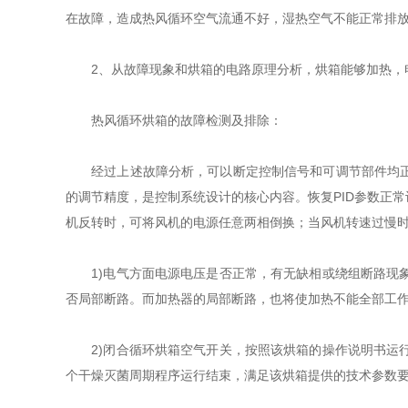
在故障，造成热风循环空气流通不好，湿热空气不能正常排
2、从故障现象和烘箱的电路原理分析，烘箱能够加热，电
热风循环烘箱的故障检测及排除：
经过上述故障分析，可以断定控制信号和可调节部件均正常
的调节精度，是控制系统设计的核心内容。恢复PID参数正
机反转时，可将风机的电源任意两相倒换；当风机转速过慢
1)电气方面电源电压是否正常，有无缺相或绕组断路现象
否局部断路。而加热器的局部断路，也将使加热不能全部工作
2)闭合循环烘箱空气开关，按照该烘箱的操作说明书运行
个干燥灭菌周期程序运行结束，满足该烘箱提供的技术参数