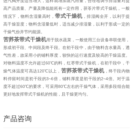
进汽阀开度适当增大，这样就增加蒸汽用量，合理地调节排湿量对提
高产品质量、产量及降低能耗有一定作用，茯苓片带式干燥机，一般
带式干燥机
情况下，物料含湿量高时，
，排湿阀全开，以利于提
高干燥旨度；物料含湿量低时，适当减少排湿量，以利于形成一定的
干燥气份并节约能源。
苦荞茶带式干燥机
用于脱水蔬菜，一般使用三台设备串联使用，
形成初干段、中间段及终干段。在初干段中，由于物料含水量高，透
气性差，故采用小的铺料厚度，较快的运行速度及较高的干燥温度。
对物料温度不允许超过60℃的料，红枣带式干燥机，在初干段中，干
苦荞茶带式干燥机
燥气体温度可高达120℃以上，
，终干段内物
料停留时间是初干段的3~6倍，铺料厚度是初干段的2~4倍。对于温
度不超过60℃的要求，可采用80℃左右的干燥气体，采用多段组合能
更好地发挥带式干燥机的性能，且干燥更均匀。
产品咨询