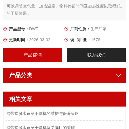
可以调节空气量、加热温度、物料停留时间及加热速度以取得z佳
的干燥效果；
*的分风装置，使热风分布更加均匀，确保产品品质的*性。
带式干燥机为穿流式干燥形式，热风穿过物料层，和物料能够充
产品型号：
DWT
厂商性质：
生产厂家
分的接触，同时热风循环利用，节约能源。
更新时间：
2026-03-02
访 问 量：
1676
采用燃气热风炉供热，干燥单元温度自控。
为了适应生产要求，网带运行速度采用变频调速。
产品咨询
联系我们
产品分类
相关文章
网带式脱水蔬菜干燥机的维护与保养策略
网带式脱水蔬菜干燥机备受瞩目的关键