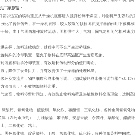
机厂家
原理：
管以适宜的喷动速度从干燥机底部进入搅拌粉碎干燥室，对物料产生强烈的
，强化了传质传热。在干燥机底部，较大较湿的颗粒团在搅拌器的作用下被机械
步干燥。由于气固两相作旋转流动，固相惯性大于气相，固气两相间的相对速度
置供选择，加料连续稳定，过程中间不会产生架桥现象。
部设置特殊的冷却装置，避免了物料在底部高温区产生变质现象。
压密封装置和轴承冷却装置，有效延长传动部分的使用寿命。
风装置，降低了设备阻力，并有效提供了干燥器的处理风量。
分级环及旋流片，物料细度和终水份可调。（如碳酸钙终水份可调节器至≤0.1%
燥方法而言，可有效增加物料比重。
周向气速高，物料停留时间短，有效防止物料粘壁及热敏性物料变质现象，达到高
硼酸、碳酸钙、氢氧化物、硫酸铜、氧化铁、碳酸钡、三氧化锑，各种金属氢氧化
特拉津（农药杀虫剂）、月桂酸隔、苯甲酸、安息香酸、杀菌丹、草酸钠、醋酸
岭土、二氧化硅、粘土。
蒽醌、黑色氧化铁、靛蓝颜料、丁酸、氢氧化钛、硫化锌，各种偶氮染料中间体。