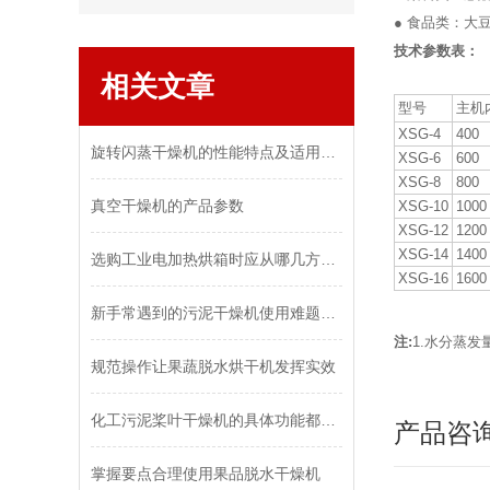
● 食品类：大
技术参数表：
相关文章
型号
主机
XSG-4
400
旋转闪蒸干燥机的性能特点及适用物料
XSG-6
600
XSG-8
800
真空干燥机的产品参数
XSG-10
1000
XSG-12
1200
XSG-14
1400
选购工业电加热烘箱时应从哪几方面考虑？
XSG-16
1600
新手常遇到的污泥干燥机使用难题分析
注:
1.水分蒸
规范操作让果蔬脱水烘干机发挥实效
化工污泥桨叶干燥机的具体功能都有哪些
产品咨
掌握要点合理使用果品脱水干燥机