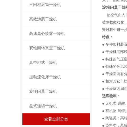
三回程滚筒干燥机
淀粉闪蒸干燥
热空气由入口
高效沸腾干燥机
被除数微粒化
升过程中进一
高速离心喷雾干燥机
特点：
● 多种加料装
双锥回转真空干燥机
● 干燥机底
● 特殊的气
真空耙式干燥机
● 特殊的分
● 干燥室装有
振动流化床干燥机
● 相对其它干
● 干燥室内
旋转闪蒸干燥机
适应物料：
● 无机类:
盘式连续干燥机
● 有机物:阿
● 陶瓷类：高
查看全部分类
● 染料类：