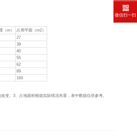
微信扫一扫
度（m）
占用平面（m2）
27
39
40
55
62
89
160
性能改变。3、占地面积根据实际情况布置，表中数据仅供参考。