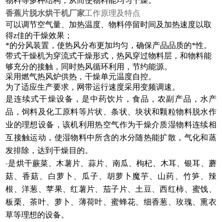
物料等多种结构，从而使物料能均匀干燥。
香蕉片脱水烘干机厂家
工作原理及特点
可以调节空气量、加热温度、物料停留时间及加热速度以取
得z佳的干燥效果；
*的分风装置，使热风分布更加均匀，确保产品品质的*性。
带式干燥机为穿流式干燥形式，热风穿过物料层，和物料能
够充分的接触，同时热风循环利用，节约能源。
采用燃气热风炉供热，干燥单元温度自控。
为了适应生产要求，网带运行速度采用变频调速。
是连续式干燥设备，是中药饮片，食品，农副产品，水产
品，饲料及化工原料等片状、条状、块状和颗粒物料脱水作
业的理想设备，该机利用热空气作为干燥介质湿物料连续相
互接触运动，使湿物料中所含的水分随热能扩散，气化和蒸
发排除，达到干燥目的。
-
是烘干蕨菜、木薯片、蒜片、南瓜、枸杞、木耳、银耳、蘑
菇、香菇、白萝卜、瓜子、胡萝卜魔芋、山药、竹笋、辣
根、洋葱、苹果、红薯片、茄子片、土豆、西红柿、蜜饯、
板栗、茶叶、萝卜、薄荷叶、蜜蜂花、细香葱、玫瑰、熏衣
草等理想的设备。