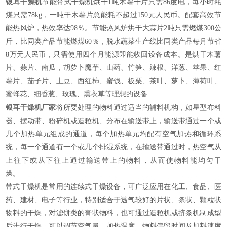
银耳干燥机
节能带式干燥机烘干1吨木薯干片只需86度电，每小时耗
煤只需78kg，一吨干木薯片总能耗不超过150元人民币。配套高效节
能热风炉，热效率达98％。节能热风炉烘干大蒜片2吨只需燃煤300公
斤，比同类产品节能燃煤60％，脱水蔬菜生产线比同类产品每月节省
8万元人民币，只需使用四个月能源即能收回设备成本。是烘干木薯
片、蒜片、南瓜，胡萝卜魔芋、山药、竹笋、辣根、洋葱、苹果、红
薯片、茄子片、土豆、西红柿、蜜饯、板栗、茶叶、萝卜、薄荷叶、
蜜蜂花、细香葱、玫瑰、熏衣草等理想的设备
银耳干燥机厂家
将所要处理的物料通过适当的辅料机构，如星型布料
器、摆动带、粉碎机或造粒机、分布在输送带上，输送带通过一个或
几个加热单元组成的通道，每个加热单元均配有空气加热和循环系
统，每一个通道有一个或几个排湿系统，在输送带通过时，热空气从
上往下或从下往上通过输送带上的物料，从而使物料能均匀干
燥。
带式干燥机是常用的连续式干燥设备，可广泛应用在化工、食品、医
药、建材、电子等行业，特别适合于透气较好的片状、条状、颗粒状
物料的干燥，对滤饼类的膏状物料，也可通过造粒机或挤条机制成型
后进行干燥。可以调节空气量、加热温度、物料停留时间及加料速度