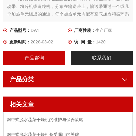
动带、粉碎机或造粒机，分布在输送带上，输送带通过一个或几
个加热单元组成的通道，每个加热单元均配有空气加热和循环系
统，每一个通道有一个或几个排湿系统，在输送带通过时，热空
气从上往下或从下往上通过输送带上的物料等多种结构，从而使
产品型号：
DWT
厂商性质：
生产厂家
物料能均匀干燥。
更新时间：
2026-03-02
访 问 量：
1420
产品咨询
联系我们
产品分类
相关文章
网带式脱水蔬菜干燥机的维护与保养策略
网带式脱水蔬菜干燥机备受瞩目的关键