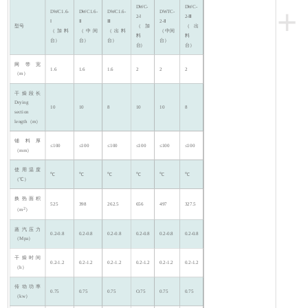
+
DWC-
DWC-
DWC1.6-
DWC1.6-
DWC1.6-
DWTC-
2-Ⅰ
2-Ⅲ
Ⅰ
Ⅱ
Ⅲ
2-Ⅱ
型号
（加
（出
（加料
（中间
（出料
（中间
料
料
台）
台）
台）
台）
台）
台）
网带宽
1.6
1.6
1.6
2
2
2
（m）
干燥段长
Drying
10
10
8
10
10
8
section
length（m）
铺料厚
≤100
≤100
≤100
≤100
≤100
≤100
（mm）
使用温度
℃
℃
℃
℃
℃
℃
（℃）
换热面积
525
398
262.5
656
497
327.5
2
（m
）
蒸汽压力
0.2-0.8
0.2-0.8
0.2-0.8
0.2-0.8
0.2-0.8
0.2-0.8
（Mpa）
干燥时间
0.2-1.2
0.2-1.2
0.2-1.2
0.2-1.2
0.2-1.2
0.2-1.2
（h）
传动功率
0.75
0.75
0.75
O.75
0.75
0.75
（kw）