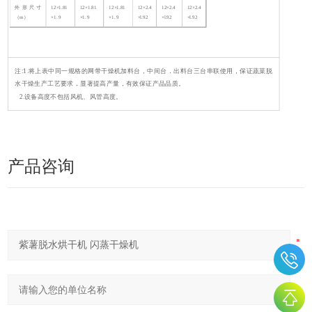
外形尺寸
12×1.81
12×1.81
12×1.81
12×2.4
12×2.4
12×2.4
（m）
×1. 9
×1. 9
×1. 9
×l.92
×l.92
×l.92
注:1.将上表中同一规格的网带干燥机加料台，中间台．出料台三台串联使用，保证蔬菜脱
水干燥生产工艺要求．显著提高产量，有效保证产品品质。
2.设备高度不包括风机、风管高度。
产品咨询