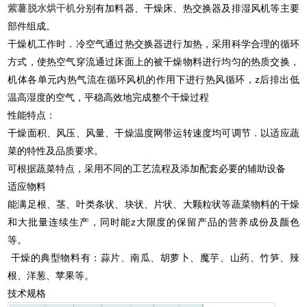
紫薯脱水烘干机
分别有加料器、干燥床、热交换器及排湿风机等主要
部件组成。
干燥机工作时．冷空气通过热交换器进行加热，采用科学合理的循环
方式，使热空气穿流通过床面上的被干燥物料进行均匀的热质交换，
机体各单元内热气流在循环风机的作用下进行热风循环，z后排出低
温高湿度的空气，平稳高效地完成整个干燥过程
性能特点：
干燥面积、风压、风量、干燥温度网带运转速度均可调节．以适应蔬
菜的特性及品质要求。
可根据蔬菜特点，采用不同的工艺流程及添加配套必要的辅助设备
适应物料
能满足根、茎、叶类条状、块状、片状、大颗粒状等蔬菜物料的干燥
和大批量连续生产，同时能z大限度的保留产品的营养成份及颜色
等。
干燥的典型物料有：蒜片、南瓜、胡萝卜、魔芋、山药、竹笋、辣
根、洋葱、苹果等。
技术规格