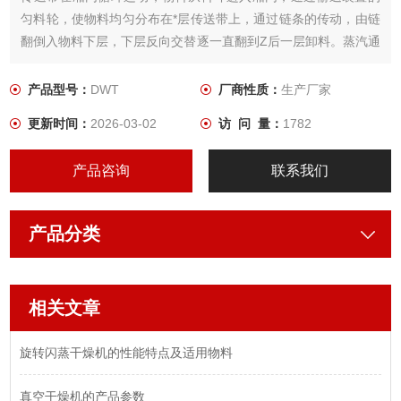
匀料轮，使物料均匀分布在*层传送带上，通过链条的传动，由链
翻倒入物料下层，下层反向交替逐一直翻到Z后一层卸料。蒸汽通
过热交换器产生的干燥空气由风机底部向上分层吹击和逆流物料
接触，进行传质传热，从而达到去除水份的目的。
产品型号：
DWT
厂商性质：
生产厂家
更新时间：
2026-03-02
访 问 量：
1782
产品咨询
联系我们
产品分类
相关文章
旋转闪蒸干燥机的性能特点及适用物料
真空干燥机的产品参数