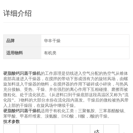
详细介绍
品牌
华丰干燥
适用物料
有机类
硬脂酸钙闪蒸干燥机
的工作原理是切线进入空气分配的热空气从锥体
底部高速进入干燥器，在搅拌的带动下形成强有力的旋转风场，由螺
旋加料送入干燥器的物料，在搅拌器的作用下破碎成小碎块，与热风
充分接触、受热、干燥、并在强烈的离心作用下互相碰撞、磨擦而被
微粒化、处于流化状态。(从进料口到干燥底部这段高温区又称为"流
化段"。)物料的大部分水份在流化段内蒸发。干燥后的微粒被热风带
入上部的干燥段，在旋风场中继续干燥。
硬脂酸钙闪蒸干燥机
适用于
有机化工类：三聚氰胺、三苯基醋酸锡、
苯甲酸、甲基纤维素、溴氨酸、DSD酸，H酸，J酸的干燥。
技术参数
z大