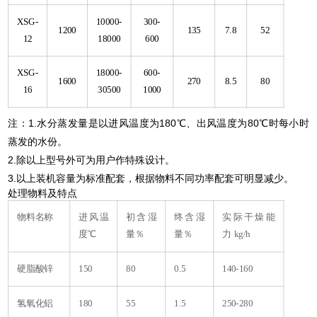
XSG-
10000-
300-
1200
135
7.8
52
12
18000
600
XSG-
18000-
600-
1600
270
8.5
80
16
30500
1000
注：1.水分蒸发量是以进风温度为180℃、出风温度为80℃时每小时
蒸发的水份。
2.除以上型号外可为用户作特殊设计。
3.以上装机容量为标准配套，根据物料不同功率配套可明显减少。
处理物料及特点
物料名称
进风温
初含湿
终含湿
实际干燥能
度℃
量％
量％
力 kg/h
硬脂酸锌
150
80
0.5
140-160
氢氧化铝
180
55
1.5
250-280