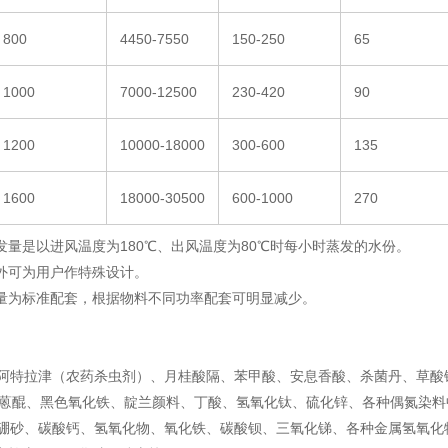
800
4450-7550
150-250
65
1000
7000-12500
230-420
90
1200
10000-18000
300-600
135
1600
18000-30500
600-1000
270
蒸发量是以进风温度为180℃、出风温度为80℃时每小时蒸发的水份。
号外可为用户作特殊设计。
容量为标准配套，根据物料不同功率配套可明显减少。
拉津（农药杀虫剂）、月桂酸隔、苯甲酸、安息香酸、杀菌丹、草酸
醌、黑色氧化铁、靛兰颜料、丁酸、氢氧化钛、硫化锌、各种偶氮染料
、碳酸钙、氢氧化物、氧化铁、碳酸钡、三氧化锑、各种金属氢氧化