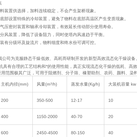
点
装置供选择，加料连续稳定，不会产生架桥现象。
部设置特殊的冷却装置，避免了物料在底部高温区产生变质现象。
压密封装置和轴承冷却装置，有效延长传动部分使用寿命。
风装置，降低了设备阻力，同时使塔内风速趋于平衡。
有分级环及旋流片，物料细度和终水份可调可控。
我公司为克服静态干燥低效、高耗而研制开发的新型高效流态化干燥设备
机具有合理的工艺结构和*的使用性能，真正实现流态化干燥的低耗、高
应用范围极其广泛，可用于阻燃剂、分子筛、橡塑助剂、农药、颜料、染
主机内径(mm)
风量(m³/h)
蒸发水量(Kg/h)
大装机容量 kw
200
350-500
12-17
10
400
1150-2000
40-70
20
600
2450-4500
80-150
40