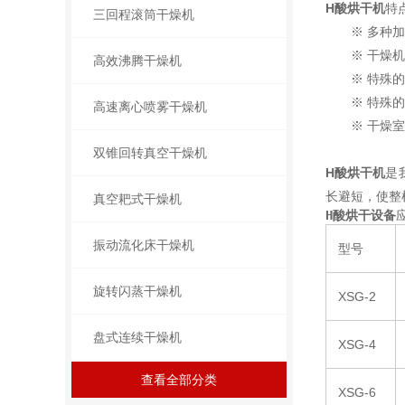
H酸烘干机
特
三回程滚筒干燥机
※ 多种加料
※ 干燥机底
高效沸腾干燥机
※ 特殊的气
※ 特殊的分
高速离心喷雾干燥机
※ 干燥室装
双锥回转真空干燥机
H酸烘干机
是
长避短，使整
真空耙式干燥机
H酸烘干设备
振动流化床干燥机
型号
旋转闪蒸干燥机
XSG-2
盘式连续干燥机
XSG-4
查看全部分类
XSG-6