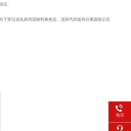
清洁。
向下穿过流化床同湿物料换热后，湿风气经旋风分离器除尘后
；
电话