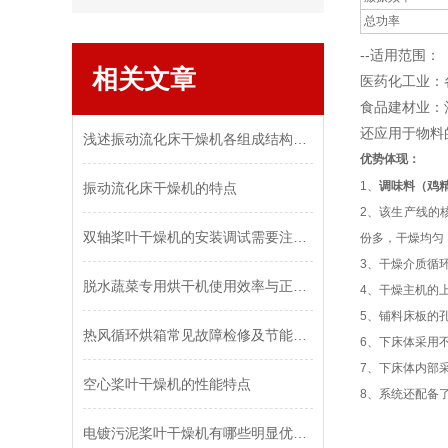
总功率
--适用范围：
相关文章
医药化工业：
食品建材业：
还应用于物料
浅述振动流化床干燥机各组成结构起到的作用
优势体现：
1
、
调味料（鸡
振动流化床干燥机的特点
2
、该生产线的
双轴桨叶干燥机的安装调试需要注意哪些要点？
份多，干燥均匀
3
、干燥介质循
脱水蔬菜专用烘干机使用效率与正确操作息息相关
4
、干燥主机的
5
、铺料床板的
热风循环烘箱常见故障检修及节能方法
6
、下床体采用
7
、下床体内部
空心桨叶干燥机的性能特点
8
、系统还配备
电镀污泥桨叶干燥机有哪些明显优势？