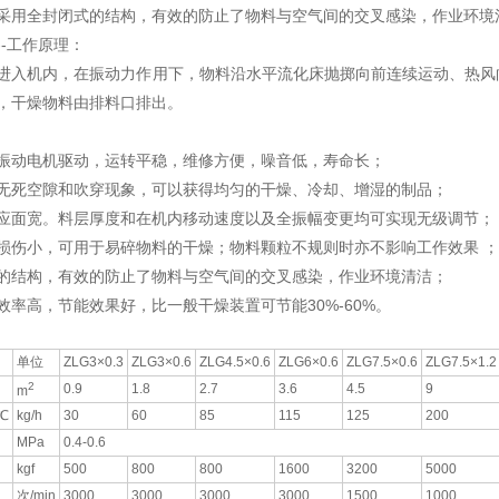
采用全封闭式的结构，有效的防止了物料与空气间的交叉感染，作业环境
--工作原理：
进入机内，在振动力作用下，物料沿水平流化床抛掷向前连续运动、热风
，干燥物料由排料口排出。
振动电机驱动，运转平稳，维修方便，噪音低，寿命长；
无死空隙和吹穿现象，可以获得均匀的干燥、冷却、增湿的制品；
应面宽。料层厚度和在机内移动速度以及全振幅变更均可实现无级调节；
损伤小，可用于易碎物料的干燥；物料颗粒不规则时亦不影响工作效果 
的结构，有效的防止了物料与空气间的交叉感染，作业环境清洁；
效率高，节能效果好，比一般干燥装置可节能30%-60%。
单位
ZLG3×0.3
ZLG3×0.6
ZLG4.5×0.6
ZLG6×0.6
ZLG7.5×0.6
ZLG7.5×1.2
2
0.9
1.8
2.7
3.6
4.5
9
m
℃
kg/h
30
60
85
115
125
200
MPa
0.4-0.6
kgf
500
800
800
1600
3200
5000
次/min
3000
3000
3000
3000
1500
1000