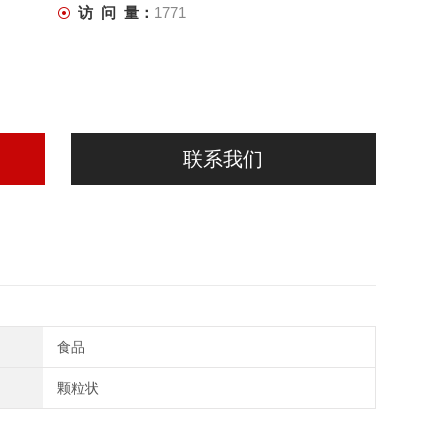
访 问 量：
1771
联系我们
食品
颗粒状