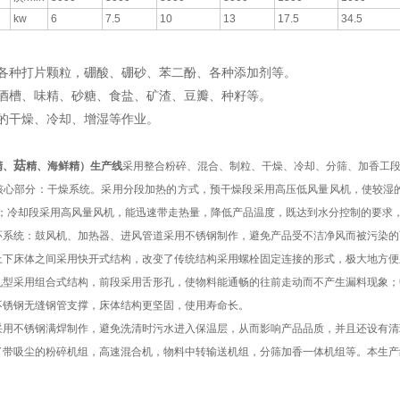
kw
6
7.5
10
13
17.5
34.5
各种打片颗粒，硼酸、硼砂、苯二酚、各种添加剂等。
酒槽、味精、砂糖、食盐、矿渣、豆瓣、种籽等。
的干燥、冷却、增湿等作业。
菇
精、
精、海鲜精）生产线
采用整合粉碎、混合、制粒、干燥、冷却、分筛、加香工
核心部分：干燥系统。采用分段加热的方式，预干燥段采用高压低风量风机，使较湿
；冷却段采用高风量风机，能迅速带走热量，降低产品温度，既达到水分控制的要求
环系统：鼓风机、加热器、进风管道采用不锈钢制作，避免产品受不洁净风而被污染的
上下床体之间采用快开式结构，改变了传统结构采用螺栓固定连接的形式，极大地方便
孔型采用组合式结构，前段采用舌形孔，使物料能通畅的往前走动而不产生漏料现象；
不锈钢无缝钢管支撑，床体结构更坚固，使用寿命长。
采用不锈钢满焊制作，避免洗清时污水进入保温层，从而影响产品品质，并且还设有清
了带吸尘的粉碎机组，高速混合机，物料中转输送机组，分筛加香一体机组等。本生产