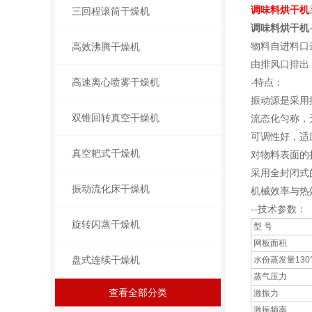
调味料烘干机
三回程滚筒干燥机
调味料烘干机
物料自进料口
高效沸腾干燥机
由排风口排出
高速离心喷雾干燥机
-特点：
振动源是采用
双锥回转真空干燥机
流态化匀称，
可调性好，适
真空耙式干燥机
对物料表面的
采用全封闭式
振动流化床干燥机
机械效率与热
--技术参数：
旋转闪蒸干燥机
型 号
网板面积
盘式连续干燥机
水份蒸发量130
蒸气压力
查看全部分类
激振力
激振频率