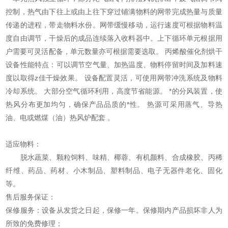
控制，热气由下往上或由上往下穿过铺满物料的网带完成热量与质量
传递的进程，带走物料水份。网带缓慢移动，运行速度可根据物料温
度自由调节，干燥后的成品连续落入收料器中。上下循环单元根据用
户需要可灵活配备，单元数量亦可根据需要选取。 丙烯酸催化剂烘干
设备性能特点：可以调节空气量、加热温度、物料停留时间及加料速
度以取得z佳干燥效果。 设备配置灵活，可使用网带冲洗系统及物料
冷却系统。 大部分空气循环利用，高度节省能源。 *的分风装置，使
热风分布更加均匀，确保产品品质的*性。 热源可采用蒸气、导热
油、电或燃煤（油）热风炉配套 。
适应物料：
脱水蔬菜、颗粒饲料、味精、椰蓉、有机颜料、合成橡胶、丙稀
纤维、药品、药材、小木制品、塑料制品、电子无器件老化、固化
等。
售后服务保证：
保修服务：设备从发货之日起，保修一年。保修期内产品损坏非人为
所致的免费修理；