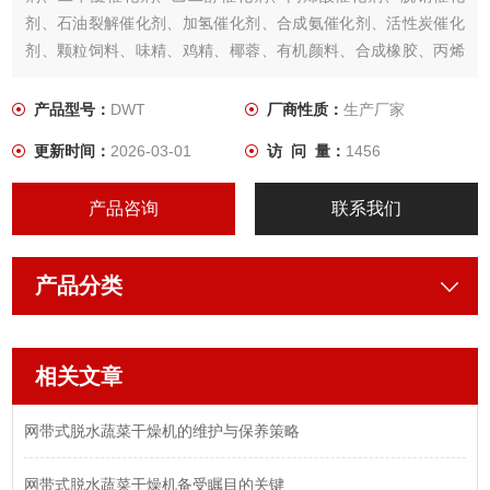
剂、石油裂解催化剂、加氢催化剂、合成氨催化剂、活性炭催化
剂、颗粒饲料、味精、鸡精、椰蓉、有机颜料、合成橡胶、丙烯
纤维、药品、小木制塑料制品、电子元器件老化、固化、碳酸
钙、白炭黑染料等。
产品型号：
DWT
厂商性质：
生产厂家
更新时间：
2026-03-01
访 问 量：
1456
产品咨询
联系我们
产品分类
相关文章
网带式脱水蔬菜干燥机的维护与保养策略
网带式脱水蔬菜干燥机备受瞩目的关键