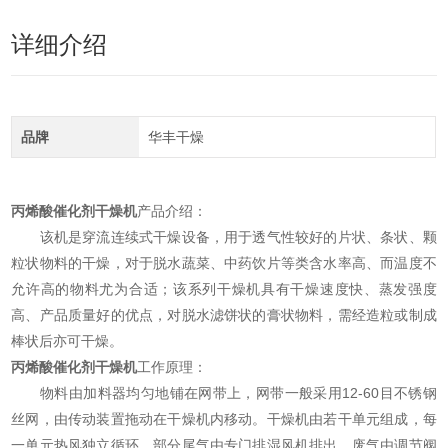
详细介绍
品牌
华丰干燥
丙烯酸催化剂干燥机
产品介绍：
该机是穿流连续式干燥设备，用于透气性较好的片状、条状、颗
粒状物料的干燥，对于脱水蔬菜、中药饮片等类含水率高、而温度不
允许高的物料尤为合适；该系列干燥机具有干燥速度快、蒸发强度
高、产品质量好的优点，对脱水滤饼状的膏状物料，需经造粒或制成
棒状后亦可干燥。
丙烯酸催化剂干燥机
工作原理：
物料由加料器均匀地铺在网带上，网带一般采用12-60目不锈钢
丝网，由传动装置拖动在干燥机内移动。干燥机由若干单元组成，每
一单元热风独立循环，部分尾气由专门排湿风机排出，废气由调节阀