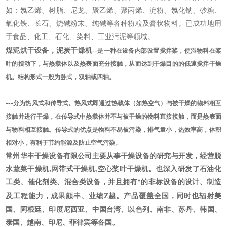
如：氯乙烯、树脂、尼龙、聚乙烯、聚丙烯、淀粉、氯化钠、砂糖、
氧化铁、长石、烧碱粉末、纯碱等各种粉粒及膏状物料。已成功地用
于食品、化工、石化、染料、工业污泥等领域。
煤泥烘干设备，泥炭干燥机
--
是一种在设备内部设置搅拌桨，使湿物科在桨
叶的搅动下，与热载体以及热表面充分接触，从而达到干燥目的的低速搅拌干燥
机。结构形式一般为卧式，双轴或四轴。
---
分为热风式和传导式。热风式即通过热载体（如热空气）与被干燥的物料相互
接触并进行干燥，在传导式中热载体并不与被干燥的物料直接接触，而是热表面
与物料相互接触。传导式的优点是物料不易被污染，排气量小，热效率高，体积
相对小，有利于节约能源及防止空气污染。
常州华丰干燥设备有限公司主要从事干燥设备的研究与开发，经营脱
水蔬菜干燥机,网带式干燥机,空心桨叶干燥机。也深入研发了石油化
工类、催化剂类、混合类设备，并且拥有*的非标设备的设计、制造
。产品覆盖全国，同时也辐射美
及工程能力，成果颇丰、业绩Z越
国、阿根廷、印度尼西亚、中国台湾、以色列、南非、苏丹、韩国、
泰国、越南、印尼、菲律宾等各国。